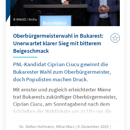
IMAGO / Xinhu
Oberbürgermeisterwahl in Bukarest:
Unerwartet klarer Sieg mit bitterem
Beigeschmack
PNL-Kandidat Ciprian Ciucu gewinnt die
Bukarester Wahl zum Oberbürgermeister,
doch Populisten machen Druck.
Mit ernster und zugleich erleichterter Miene
trat Bukarests zukünftiger Oberbürgermeister,
Ciprian Ciucu, am Sonntagabend nach dem
Schließen der Wahllokale um 21 Uhr vor die
Presse. Er trat als Gewinner auf, fand aber
zugleich Worte der Demut. Er wolle auch
Dr. Stefan Hofmann, Mihai Marc
9. Dezember 2025