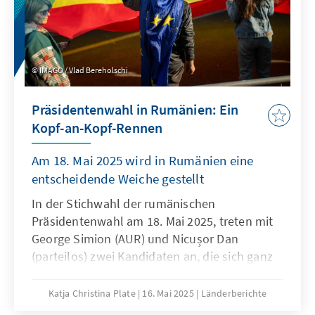
IMAGO / Vlad Bereholschi
Präsidentenwahl in Rumänien: Ein
Kopf-an-Kopf-Rennen
Am 18. Mai 2025 wird in Rumänien eine
entscheidende Weiche gestellt
In der Stichwahl der rumänischen
Präsidentenwahl am 18. Mai 2025, treten mit
George Simion (AUR) und Nicușor Dan
(parteilos) zwei Kandidaten an, die sich ganz
explizit gegen das von Klientelismus,
Korruption und Impunität geprägten
Katja Christina Plate
16. Mai 2025
Länderberichte
„System“ positionieren. Der