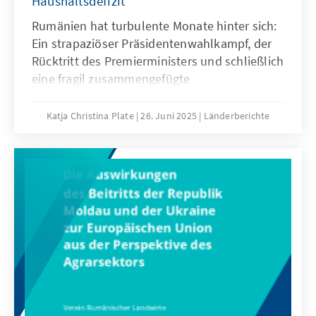
Haushaltsdefizit
Rumänien hat turbulente Monate hinter sich:
Ein strapaziöser Präsidentenwahlkampf, der
Rücktritt des Premierministers und schließlich
eine fragil zusammengefügte
Koalitionsregierung markieren einen
politischen Neuanfang. Mit Nicușor Dan und
Katja Christina Plate
26. Juni 2025
Länderberichte
Ilie Bolojan stehen nun zwei Reformer an der
Spitze eines Landes, das von wirtschaftlichen
Problemen und tiefem Misstrauen gegenüber
der politischen Klasse geprägt ist. Doch die
neue Regierung muss sich erst beweisen – in
einem Parlament mit schwierigen Mehrheiten,
gegenüber einer enttäuschten Bevölkerung
und im Schatten einer Haushaltskrise. Ein
Neuanfang mit vielen Unbekannten.