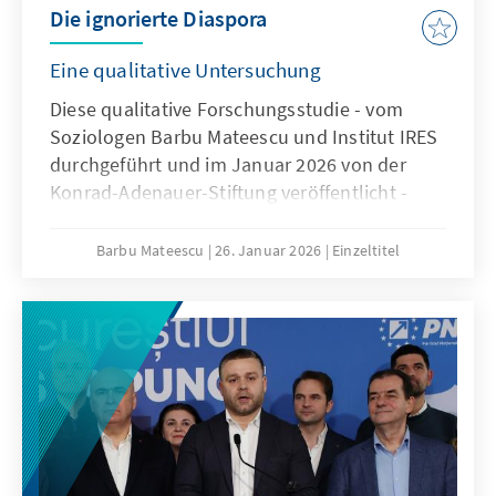
angespannten Lage verliert Präsident Nicușor
Die ignorierte Diaspora
Dan zunehmend das Vertrauen einstiger
Unterstützer.
Eine qualitative Untersuchung
Diese qualitative Forschungsstudie - vom
Soziologen Barbu Mateescu und Institut IRES
durchgeführt und im Januar 2026 von der
Konrad-Adenauer-Stiftung veröffentlicht -
bietet eine umfassende Untersuchung der
rumänischen Diaspora-Gemeinschaften in
Barbu Mateescu
26. Januar 2026
Einzeltitel
ganz Europa.