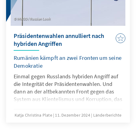
IMAGO / Russian Look
Präsidentenwahlen annulliert nach
hybriden Angriffen
Rumänien kämpft an zwei Fronten um seine
Demokratie
Einmal gegen Russlands hybriden Angriff auf
die Integrität der Präsidentenwahlen. Und
dann an der altbekannten Front gegen das
System aus Klientelismus und Korruption, das
von Kräften getragen wird, die nach wie vor
die Macht der früheren kommunistischen Elite
Katja Christina Plate
11. Dezember 2024
Länderberichte
verlängern. Es hilft nicht, das eine Problem
zugunsten des anderen zu ignorieren.