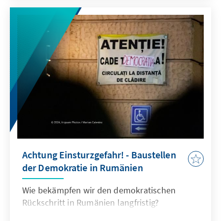
rechtspopulistische George Simion ist ein
bekennender Fan des MAGA-Politikkonzepts
und von Donald Trump, setzt im Wahlkampf
auf Isolationismus, Nationalismus und
Gebietsrevanchismus. Der liberale Nicușor
Dan vertritt das pro-europäische, moderate,
wirtschafts- und reformorientierte Gegenbild
eines weltoffenen Rumäniens. Die Wähler
entscheiden am Sonntag darüber, wer von
beiden ihr nächster Präsident wird.
Achtung Einsturzgefahr! - Baustellen
der Demokratie in Rumänien
Wie bekämpfen wir den demokratischen
Rückschritt in Rumänien langfristig?