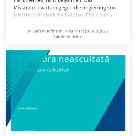
Misstrauensvotum gegen die Regierung von
Ministerpräsident Ilie Bolojan (PNL) vom 5.
Mai hat erbitterte Kämpfe in der politischen
Landschaft Rumäniens ausgelöst. Die
Dr. Stefan Hofmann, Mihai Marc
8. Juli 2026
Länderberichte
Abstimmung an sich wurde bereits als
Sakrileg wahrgenommen: Den
Misstrauensantrag brachten die
sozialdemokratische PSD und die
rechtspopulistische AUR gemeinsam ein. Wer
für wen der Steigbügelhalter war, ist noch
nicht ausgemacht. Der Antrag erhielt 281
Stimmen, deutlich mehr als die erforderlichen
233 Stimmen. Die Angehörigen der PSD traten
aus der Regierung aus. Bolojan regiert
seitdem kommissarisch weiter – gemeinsam
mit der reformorientierten USR und der
Ungarnpartei (UDMR). Als Vermittler in der