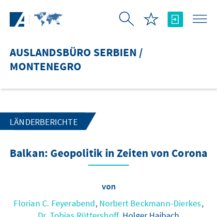
Zum Hauptinhalt springen
AUSLANDSBÜRO SERBIEN /
MONTENEGRO
LÄNDERBERICHTE
Balkan: Geopolitik in Zeiten von Corona
von
Florian C. Feyerabend
,
Norbert Beckmann-Dierkes
,
Dr. Tobias Rüttershoff
, Holger Haibach