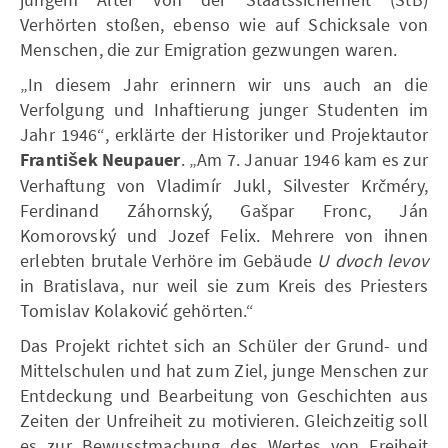
Verhörten stoßen, ebenso wie auf Schicksale von
Menschen, die zur Emigration gezwungen waren.
„In diesem Jahr erinnern wir uns auch an die
Verfolgung und Inhaftierung junger Studenten im
Jahr 1946“, erklärte der Historiker und Projektautor
František Neupauer
. „Am 7. Januar 1946 kam es zur
Verhaftung von Vladimír Jukl, Silvester Krčméry,
Ferdinand Záhornský, Gašpar Fronc, Ján
Komorovský und Jozef Felix. Mehrere von ihnen
erlebten brutale Verhöre im Gebäude
U dvoch levov
in Bratislava, nur weil sie zum Kreis des Priesters
Tomislav Kolaković gehörten.“
Das Projekt richtet sich an Schüler der Grund- und
Mittelschulen und hat zum Ziel, junge Menschen zur
Entdeckung und Bearbeitung von Geschichten aus
Zeiten der Unfreiheit zu motivieren. Gleichzeitig soll
es zur Bewusstmachung des Wertes von Freiheit