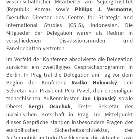
wissenschaftlicher Mitarbeiter am Sejong-Institut
(Republik Korea) sowie
Philips J. Vermonte
,
Executive Director des Centre for Strategic and
International Studies (CSIS), Indonesien. Die
Mitglieder der Delegation waren als Redner in
verschiedenen Diskussionsrunden und
Paneldebatten vertreten.
Im Vorfeld der Konferenz absolvierte die Delegation
zunächst ein zweitägiges Gesprächsprogramm in
Berlin. In Prag traf die Delegation am Tag vor dem
Beginn der Konferenz
Radko Hokovský
, den
Sekretär von Präsident Petr Pavel, den ehemaligen
tschechischen Außenminister
Jan Lipavský
sowie
Oberst
Sergii Osachuk
, Erster Sekretär der
ukrainischen Botschaft in Prag. Im Mittelpunkt
dieser Gespräche standen insbesondere Fragen der
europäischen Sicherheitsarchitektur, der
Außenpolitik im Indo-Pazifik sowie die aktuelle Lage