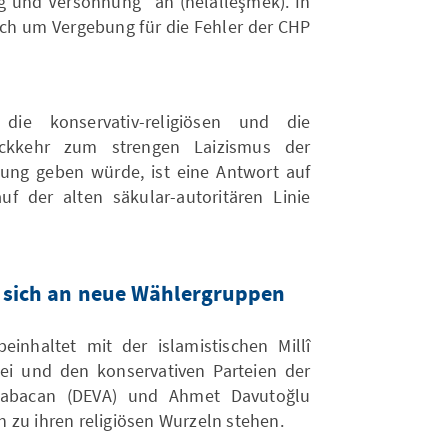
ng und Versöhnung“ an (helalleşmek). In
lich um Vergebung für die Fehler der CHP
e konservativ-religiösen und die
ückkehr zum strengen Laizismus der
erung geben würde, ist eine Antwort auf
uf der alten säkular-autoritären Linie
et sich an neue Wählergruppen
inhaltet mit der islamistischen Millî
i und den konservativen Parteien der
 Babacan (DEVA) und Ahmet Davutoğlu
en zu ihren religiösen Wurzeln stehen.