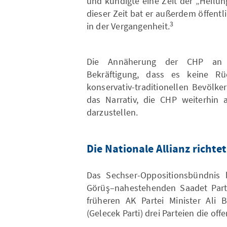
und kündigte eine Zeit der „Heilu
dieser Zeit bat er außerdem öffent
3
in der Vergangenheit.
Die Annäherung der CHP an di
Bekräftigung, dass es keine R
konservativ-traditionellen Bevölk
das Narrativ, die CHP weiterhin a
darzustellen.
Die Nationale Allianz richt
Das Sechser-Oppositionsbündnis be
Görüş–nahestehenden Saadet Parte
früheren AK Partei Minister Ali
(Gelecek Parti) drei Parteien die off