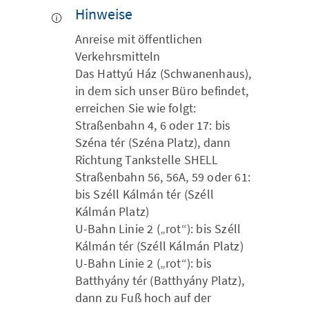
Hinweise
Anreise mit öffentlichen
Verkehrsmitteln
Das Hattyú Ház (Schwanenhaus),
in dem sich unser Büro befindet,
erreichen Sie wie folgt:
Straßenbahn 4, 6 oder 17: bis
Széna tér (Széna Platz), dann
Richtung Tankstelle SHELL
Straßenbahn 56, 56A, 59 oder 61:
bis Széll Kálmán tér (Széll
Kálmán Platz)
U-Bahn Linie 2 („rot“): bis Széll
Kálmán tér (Széll Kálmán Platz)
U-Bahn Linie 2 („rot“): bis
Batthyány tér (Batthyány Platz),
dann zu Fuß hoch auf der