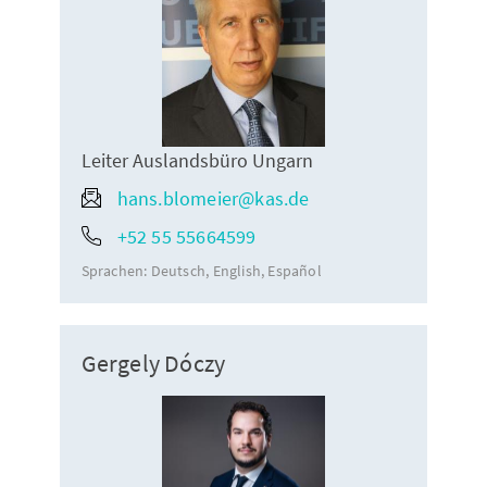
Leiter Auslandsbüro Ungarn
hans.blomeier@kas.de
+52 55 55664599
Sprachen:
Deutsch
English
Español
Gergely Dóczy