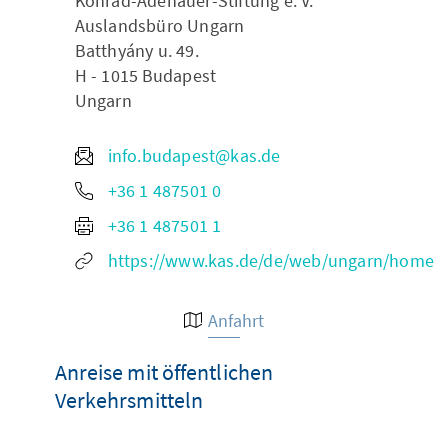
Konrad-Adenauer-Stiftung e. V.
Auslandsbüro Ungarn
Batthyány u. 49.
H - 1015
Budapest
Ungarn
info.budapest@kas.de
+36 1 487501 0
+36 1 487501 1
https://www.kas.de/de/web/ungarn/home
Anfahrt
Anreise mit öffentlichen
Verkehrsmitteln