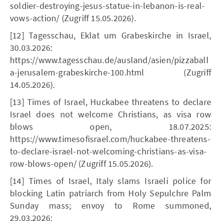
soldier-destroying-jesus-statue-in-lebanon-is-real-
vows-action/ (Zugriff 15.05.2026).
[12] Tagesschau, Eklat um Grabeskirche in Israel,
30.03.2026:
https://www.tagesschau.de/ausland/asien/pizzaball
a-jerusalem-grabeskirche-100.html (Zugriff
14.05.2026).
[13] Times of Israel, Huckabee threatens to declare
Israel does not welcome Christians, as visa row
blows open, 18.07.2025:
https://www.timesofisrael.com/huckabee-threatens-
to-declare-israel-not-welcoming-christians-as-visa-
row-blows-open/ (Zugriff 15.05.2026).
[14] Times of Israel, Italy slams Israeli police for
blocking Latin patriarch from Holy Sepulchre Palm
Sunday mass; envoy to Rome summoned,
29.03.2026: