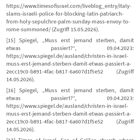
https://www.timesofisrael.com/liveblog_entry/italy-
slams-israeli-police-for-blocking-latin-patriarch-
from-holy-sepulchre-palm-sunday-mass-envoy-to-
rome-summoned/ (Zugriff 15.05.2026).
[15] Spiegel, „Muss erst jemand sterben, damit
etwas passiert?“, 09.04.2023:
https://www.spiegel.de/ausland/christen-in-israel-
muss-erst-jemand-sterben-damit-etwas-passiert-a-
2ecc19c0-b891-4fac-b817-6a607d1f5e52 (Zugriff
14.05.2026).
[16] Spiegel, „Muss erst jemand sterben, damit
etwas passiert?“, 09.04.2023:
https://www.spiegel.de/ausland/christen-in-israel-
muss-erst-jemand-sterben-damit-etwas-passiert-a-
2ecc19c0-b891-4fac-b817-6a607d1f5e52 (Zugriff
14.05.2026).