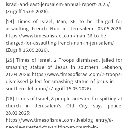
israel-and-east-jerusalem-annual-report-2025/
(Zugriff 15.05.2026).
[24] Times of Israel, Man, 36, to be charged for
assaulting French Nun in Jerusalem, 03.05.2026:
https://www.timesofisrael.com/man-36-to-be-
charged-for-assaulting-french-nun-in-jerusalem/
(Zugriff 15.05.2026).
[25] Times of Israel, 2 Troops dismissed, jailed for
smashing statue of Jesus in southern Lebanon,
21.04.2026: https://www.timesofisrael.com/2-troops-
dismissed-jailed-for-smashing-statue-of-jesus-in-
southern-lebanon/ (Zugriff 15.05.2026).
[26] Times of Israel, 8 people arrested for spitting at
church in Jerusalem's Old City, says police,
28.02.2025:
https://www.timesofisrael.com/liveblog_entry/8-
people-arrested-for-spitting-at-church-in-