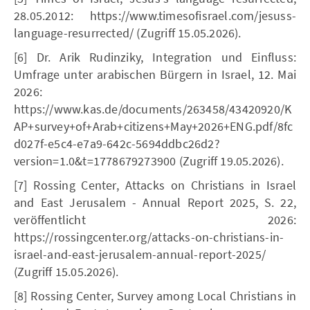
28.05.2012: https://www.timesofisrael.com/jesuss-
language-resurrected/ (Zugriff 15.05.2026).
[6] Dr. Arik Rudinziky, Integration und Einfluss:
Umfrage unter arabischen Bürgern in Israel, 12. Mai
2026:
https://www.kas.de/documents/263458/43420920/K
AP+survey+of+Arab+citizens+May+2026+ENG.pdf/8fc
d027f-e5c4-e7a9-642c-5694ddbc26d2?
version=1.0&t=1778679273900 (Zugriff 19.05.2026).
[7] Rossing Center, Attacks on Christians in Israel
and East Jerusalem - Annual Report 2025, S. 22,
veröffentlicht 2026:
https://rossingcenter.org/attacks-on-christians-in-
israel-and-east-jerusalem-annual-report-2025/
(Zugriff 15.05.2026).
[8] Rossing Center, Survey among Local Christians in