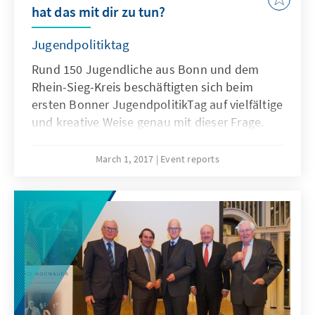
Gefährdung.
hat das mit dir zu tun?
Jugendpolitiktag
Rund 150 Jugendliche aus Bonn und dem
Rhein-Sieg-Kreis beschäftigten sich beim
ersten Bonner JugendpolitikTag auf vielfältige
und kreative Weise genau mit dieser Frage.
Die Botschaft: Demokratie ist kein
Selbstläufer sondern ein Privileg! Und sie lebt
March 1, 2017
Event reports
vom Mitmachen.