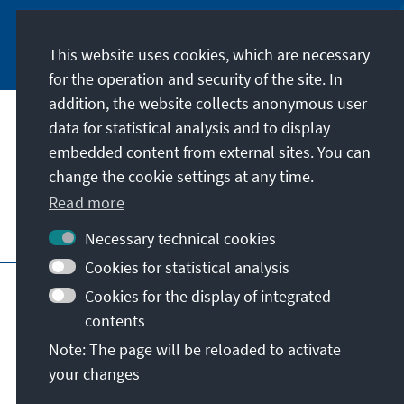
Jetzt abonnieren
This website uses cookies, which are necessary
for the operation and security of the site. In
addition, the website collects anonymous user
data for statistical analysis and to display
Address
embedded content from external sites. You can
change the cookie settings at any time.
Contact
Read more
Visit also
Necessary technical cookies
Cookies for statistical analysis
Main page of KAS
Imprint
Data protection
Cookies for the display of integrated
Terms of use
Declaration on accessibility
contents
Report an accessibility issue
Note: The page will be reloaded to activate
General terms and conditions
your changes
© Konrad-Adenauer-Stiftung e.V. 2026