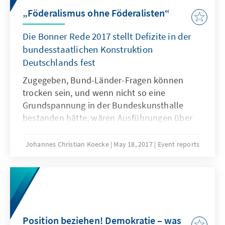
„Föderalismus ohne Föderalisten“
Die Bonner Rede 2017 stellt Defizite in der
bundesstaatlichen Konstruktion
Deutschlands fest
Zugegeben, Bund-Länder-Fragen können
trocken sein, und wenn nicht so eine
Grundspannung in der Bundeskunsthalle
bestanden hätte, wären Ausführungen über
die Steuerquellen der Länder, den
Länderfinanzausgleich und die
Johannes Christian Koecke
May 18, 2017
Event reports
Hochschulpolitik auch eher ab- als aufregend
gewesen. Aber von Beginn an ging es bei der
Bonner Rede 2017 ums Ganze, um die
Konstruktion unseres Staates, um die vom
Grundgesetz mit Ewigkeitsgarantie versehene
föderalstaatliche Gliederung und deren
Position beziehen! Demokratie – was