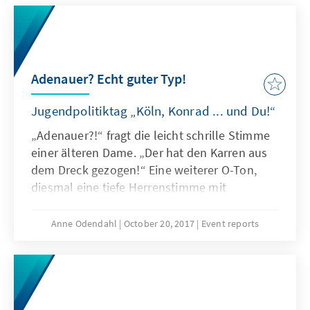
Adenauer? Echt guter Typ!
Jugendpolitiktag „Köln, Konrad ... und Du!“
„Adenauer?!“ fragt die leicht schrille Stimme
einer älteren Dame. „Der hat den Karren aus
dem Dreck gezogen!“ Eine weiterer O-Ton,
diesmal eine tiefe Herrenstimme mit
kölschem Akzent: „Mit meiner Mutter habe ich
Herrn Adenauer die letzte Ehre im Kölner Dom
Anne Odendahl
October 20, 2017
Event reports
erwiesen.“ Zuletzt ein Jugendlicher: „Find’ ich
gut den Typen. Adenauer war ein
bedeutender Mann“.