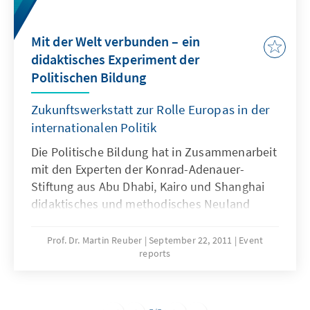
Mit der Welt verbunden – ein
didaktisches Experiment der
Politischen Bildung
Zukunftswerkstatt zur Rolle Europas in der
internationalen Politik
Die Politische Bildung hat in Zusammenarbeit
mit den Experten der Konrad-Adenauer-
Stiftung aus Abu Dhabi, Kairo und Shanghai
didaktisches und methodisches Neuland
beschritten. 19 junge Leute zwischen 17 und
21 diskutierten bei einer Zukunftswerkstatt
Prof. Dr. Martin Reuber
September 22, 2011
Event
reports
vom 6. – 8. September im Bildungszentrum
Eichholz über den Standort Europas in der
Weltpolitik. Sie arbeiteten mit einem Medium,
das aus der Lebenswelt vieler junger