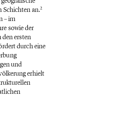
 geografische
2
n Schichten an.
n – im
re sowie der
n den ersten
ördert durch eine
erbung
ngen und
ölkerung erhielt
trukturellen
atlichen