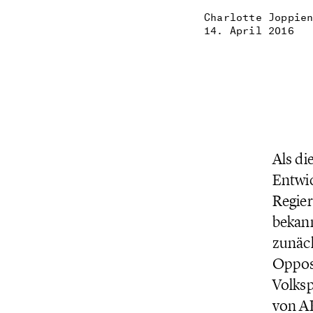
Charlotte Joppie
14. April 2016
Als di
Entwic
Regier
bekann
zunäch
Oppos
Volksp
von AK