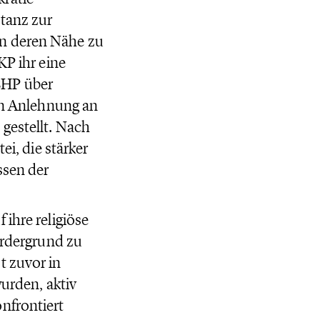
tanz zur
en deren Nähe zu
KP ihr eine
CHP über
 in Anlehnung an
gestellt. Nach
ei, die stärker
ssen der
ihre religiöse
ordergrund zu
t zuvor in
wurden, aktiv
nfrontiert