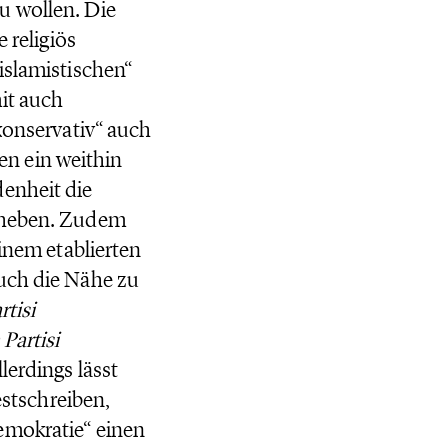
u wollen. Die
 religiös
islamistischen“
it auch
„konservativ“ auch
ßen ein weithin
denheit die
erheben. Zudem
einem etablierten
auch die Nähe zu
tisi
Partisi
lerdings lässt
estschreiben,
emokratie“ einen