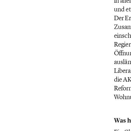
in all
und et
Der Er
Zusamm
einsch
Regier
Öffnu
auslän
Libera
die AK
Reform
Wohnu
Was h