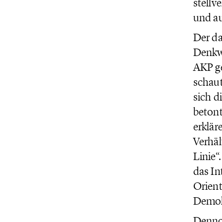
stellv
und auc
Der da
Denkwe
AKP ge
schaut
sich d
betont
erklär
Verhäl
Linie“
das In
Orient
Demok
Dennoc