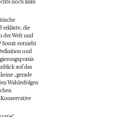
echts noch links
itische
erklärte, die
in der Welt und
4
Somit entzieht
Definition und
egierungspraxis
nblick auf das
keine „gerade
 den Wahlerfolgen
ichen
 „Konservative
ratie“