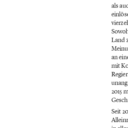
als au
einlös
vierze
Sowohl
Land z
Meinun
an ei
mit Ko
Regier
unang
2015 m
Geschi
Seit 2
Allein