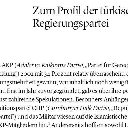
Zum Profil der türki
n
Regierungspartei
e AKP (
Adalet ve Kalkınma Partisi
, „Partei für Gere
klung“) 2002 mit 34 Prozent relativ überraschend 
ungsmehrheit gewann, war inhaltlich noch wenig üb
t. Erst im Jahr zuvor gegründet, gab es über ihre po
st zahlreiche Spekulationen. Besonders Anhänger
itionspartei CHP (
Cumhuriyet Halk Partisi
, „Repu
artei“) und das Militär wiesen auf die islamistisch
1
P-Mitgliedern hin.
Andererseits hofften sowohl L