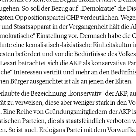
gehen. So soll der Bezug auf „Demokratie“ die Dis
gsten Oppositionspartei CHP verdeutlichen. Weg
r und Staatsapparat in der Vergangenheit hält die A
mokratische“ Einstellung vor. Demnach habe die 
hnte eine kemalistisch-laizistische Einheitskultur
sten befördert und vor die Bedürfnisse des Volkes 
 Lesart betrachtet sich die AKP als konservative Part
sche“ Interessen vertritt und mehr an den Bedürfni
hen Bürger ausgerichtet ist als an jenen der Eliten.
rlaubte die Bezeichnung „konservativ“ der AKP, auf 
tät zu verweisen, diese aber weniger stark in den V
n. Eine Reihe von Gründungsmitgliedern der AKP is
stischen Parteien, die als staatsfeindlich verboten 
n. So ist auch Erdoğans Partei mit dem Vorwurf ko