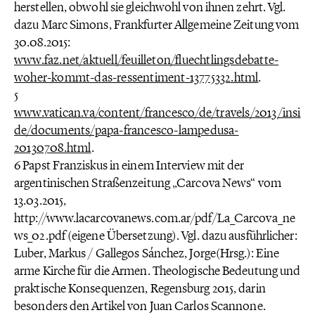
herstellen, obwohl sie gleichwohl von ihnen zehrt. Vgl.
dazu Marc Simons, Frankfurter Allgemeine Zeitung vom
30.08.2015:
www.faz.net/aktuell/feuilleton/fluechtlingsdebatte-
woher-kommt-das-ressentiment-13775332.html
.
5
www.vatican.va/content/francesco/de/travels/2013/insi
de/documents/papa-francesco-lampedusa-
20130708.html
.
6 Papst Franziskus in einem Interview mit der
argentinischen Straßenzeitung „Carcova News“ vom
13.03.2015,
http://www.lacarcovanews.com.ar/pdf/La_Carcova_ne
ws_02.pdf (eigene Übersetzung). Vgl. dazu ausführlicher:
Luber, Markus / Gallegos Sánchez, Jorge(Hrsg.): Eine
arme Kirche für die Armen. Theologische Bedeutung und
praktische Konsequenzen, Regensburg 2015, darin
besonders den Artikel von Juan Carlos Scannone.