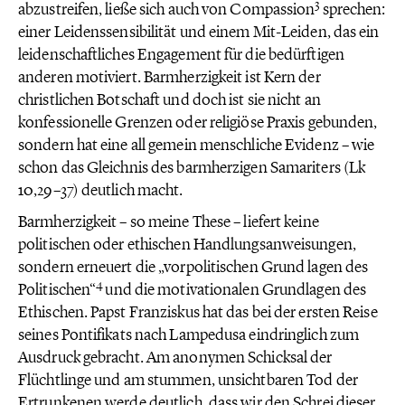
3
abzustreifen, ließe sich auch von Compassion
sprechen:
einer Leidenssensibilität und einem Mit-Leiden, das ein
leidenschaftliches Engagement für die bedürftigen
anderen motiviert. Barmherzigkeit ist Kern der
christlichen Botschaft und doch ist sie nicht an
konfessionelle Grenzen oder religiöse Praxis gebunden,
sondern hat eine all gemein menschliche Evidenz – wie
schon das Gleichnis des barmherzigen Samariters (Lk
10,29–37) deutlich macht.
Barmherzigkeit – so meine These – liefert keine
politischen oder ethischen Handlungsanweisungen,
sondern erneuert die „vorpolitischen Grund lagen des
4
Politischen“
und die motivationalen Grundlagen des
Ethischen. Papst Franziskus hat das bei der ersten Reise
seines Pontifikats nach Lampedusa eindringlich zum
Ausdruck gebracht. Am anonymen Schicksal der
Flüchtlinge und am stummen, unsichtbaren Tod der
Ertrunkenen werde deutlich, dass wir den Schrei dieser