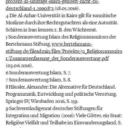
prozent-in-umfrage-islam-gehoert-nicht-zu-
deutschland-1.2990871
(18.05.2016).
4 Die Al-Azhar-Universität in Kairo gilt für sunnitische
Muslime durch ihre Rechtsgutachten als eine Autorität.
Schiiten in Iran kennen z. B. den Wächterrat.
5 Sonderauswertung Islam des Religionsmonitors der
Bertelsmann Stiftung,
www.bertelsmann-
stiftung.de/fileadmin/files/Projekte/51_Religionsmonito
r/Zusammenfassung_der_Sonderauswertung.pdf
(03.06.2016).
6 Sonderauswertung Islam, S. 7.
7 Sonderauswertung Islam, S. 8.
8 Häusler, Alexander: Die Alternative für Deutschland.
Programmatik, Entwicklung und politische Verortung,
Springer SV, Wiesbaden 2016, S. 159.
9 Sachverständigenrat deutscher Stiftungen für
Integration und Migration (2016): Viele Götter, ein Staat:
Religiöse Vielfalt und Teilhabe im Einwanderungsland, S.