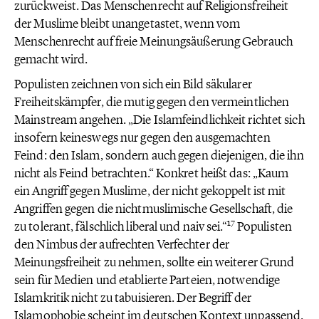
zurückweist. Das Menschenrecht auf Religionsfreiheit
der Muslime bleibt unangetastet, wenn vom
Menschenrecht auf freie Meinungsäußerung Gebrauch
gemacht wird.
Populisten zeichnen von sich ein Bild säkularer
Freiheitskämpfer, die mutig gegen den vermeintlichen
Mainstream angehen. „Die Islamfeindlichkeit richtet sich
insofern keineswegs nur gegen den ausgemachten
Feind: den Islam, sondern auch gegen diejenigen, die ihn
nicht als Feind betrachten.“ Konkret heißt das: „Kaum
ein Angriff gegen Muslime, der nicht gekoppelt ist mit
Angriffen gegen die nichtmuslimische Gesellschaft, die
17
zu tolerant, fälschlich liberal und naiv sei.“
Populisten
den Nimbus der aufrechten Verfechter der
Meinungsfreiheit zu nehmen, sollte ein weiterer Grund
sein für Medien und etablierte Parteien, notwendige
Islamkritik nicht zu tabuisieren. Der Begriff der
Islamophobie scheint im deutschen Kontext unpassend.