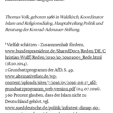
Thomas Volk, geboren 1986 in Waldkirch, Koordinator
Islam und Religionsdialog, Hauptabteilung Politik und
Beratung der Konrad-Adenauer-Stiftung.
1
Vielfalt schätzen – Zusammenhalt fördern,
www.bundespraesident.de/SharedDocs/Reden/DE/C
hristian-Wulff/Reden/2010/10/20101003_Rede.html
(28.10.2014).
2 Grundsatzprogramm der AfD, S. 49,
www.alternativefuer.de/wp-
content/uploads/sites/7/2016/05/2016-06-27_afd-
grundsatzprogramm_web-version.pdf
(04.07.2016).
3 60 Prozent glauben, dass der Islam nicht zu
Deutschland gehört, vgl.
www.sueddeutsche.de/politik/infratest-dimap-60-