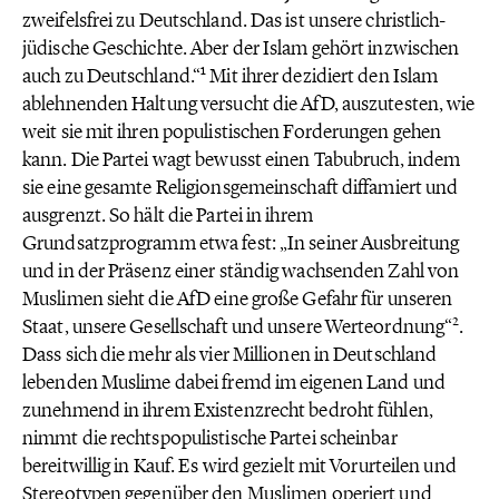
zweifelsfrei zu Deutschland. Das ist unsere christlich-
jüdische Geschichte. Aber der Islam gehört inzwischen
1
auch zu Deutschland.“
Mit ihrer dezidiert den Islam
ablehnenden Haltung versucht die AfD, auszutesten, wie
weit sie mit ihren populistischen Forderungen gehen
kann. Die Partei wagt bewusst einen Tabubruch, indem
sie eine gesamte Religionsgemeinschaft diffamiert und
ausgrenzt. So hält die Partei in ihrem
Grundsatzprogramm etwa fest: „In seiner Ausbreitung
und in der Präsenz einer ständig wachsenden Zahl von
Muslimen sieht die AfD eine große Gefahr für unseren
2
Staat, unsere Gesellschaft und unsere Werteordnung“
.
Dass sich die mehr als vier Millionen in Deutschland
lebenden Muslime dabei fremd im eigenen Land und
zunehmend in ihrem Existenzrecht bedroht fühlen,
nimmt die rechtspopulistische Partei scheinbar
bereitwillig in Kauf. Es wird gezielt mit Vorurteilen und
Stereotypen gegenüber den Muslimen operiert und