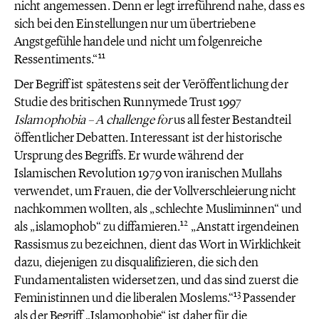
nicht angemessen. Denn er legt irreführend nahe, dass es
sich bei den Einstellungen nur um übertriebene
Angstgefühle handele und nicht um folgenreiche
11
Ressentiments.“
Der Begriff ist spätestens seit der Veröffentlichung der
Studie des britischen Runnymede Trust 1997
Islamophobia – A challenge for
us all fester Bestandteil
öffentlicher Debatten. Interessant ist der historische
Ursprung des Begriffs. Er wurde während der
Islamischen Revolution 1979 von iranischen Mullahs
verwendet, um Frauen, die der Vollverschleierung nicht
nachkommen wollten, als „schlechte Musliminnen“ und
12
als „islamophob“ zu diffamieren.
„Anstatt irgendeinen
Rassismus zu bezeichnen, dient das Wort in Wirklichkeit
dazu, diejenigen zu disqualifizieren, die sich den
Fundamentalisten widersetzen, und das sind zuerst die
13
Feministinnen und die liberalen Moslems.“
Passender
als der Begriff „Islamophobie“ ist daher für die