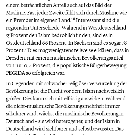
einem beträchtlichen Anteil auch auf das Bild der
Muslime. Fast jeder Zweite fühlt sich durch Muslime wie
6
ein Fremder im eigenen Land.“
Interessant sind die
regionalen Unterschiede: Während in Westdeutschland
55 Prozent den Islam bedrohlich finden, sind es in
Ostdeutschland 66 Prozent. In Sachsen sind es sogar 78
7
Prozent.
Dies mag wenigstens teilweise erklären, dass in
Dresden, mit einem muslimischen Bevölkerungsanteil
von nur 0,4 Prozent, die populistische Bürgerbewegung
PEGIDA so erfolgreich war.
In Gegenden mit schwacher religiöser Verwurzelung der
Bevölkerung ist die Furcht vor dem Islam nachweislich
größer. Dies kann sich mittelfristig auswirken: Während
die nicht-muslimische Bevölkerungsmehrheit immer
säkularer wird, wächst die muslimische Bevölkerung in
Deutschland – sie wird heterogener, und der Islam in
Deutschland wird sichtbarer und selbstbewusster. Das