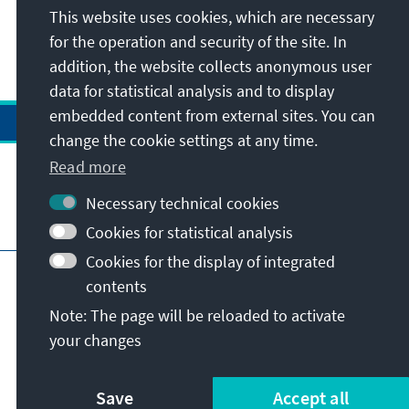
This website uses cookies, which are necessary
for the operation and security of the site. In
addition, the website collects anonymous user
data for statistical analysis and to display
embedded content from external sites. You can
change the cookie settings at any time.
Read more
Necessary technical cookies
Visit also
Cookies for statistical analysis
Cookies for the display of integrated
Imprint
Data protection
Terms of use
contents
Declaration on accessibility
Note: The page will be reloaded to activate
Report an accessibility issue
your changes
© Konrad-Adenauer-Stiftung e.V. 2026
Save
Accept all