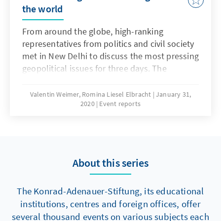
the world
From around the globe, high-ranking
representatives from politics and civil society
met in New Delhi to discuss the most pressing
geopolitical issues for three days. The
European Union and its role in international
politics also became a focal point of the
Valentin Weimer, Romina Liesel Elbracht
January 31,
2020
Event reports
Raisina Dialogue and sent an important
message to the world. The event, which is
organized by the Ministry of Foreign Affairs of
India together with the Observer Research
Foundation and partnered by the Konrad
About this series
Adenauer Foundation India amongst others,
is considered the largest conference in Asia
The Konrad-Adenauer-Stiftung, its educational
on geostrategic issues.
institutions, centres and foreign offices, offer
several thousand events on various subjects each