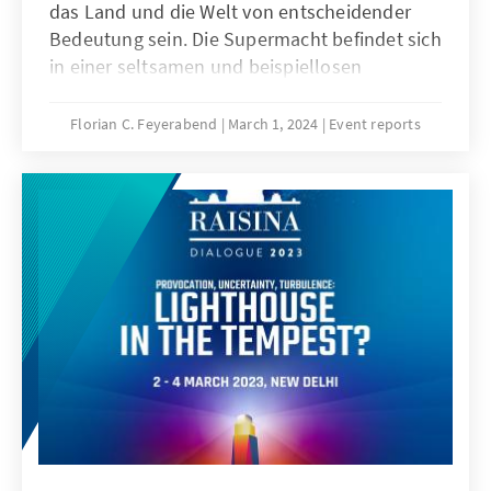
das Land und die Welt von entscheidender
Bedeutung sein. Die Supermacht befindet sich
in einer seltsamen und beispiellosen
Situation. Die Hälfte des Landes erkennt die
Legitimität des Präsidenten der Vereinigten
Florian C. Feyerabend
March 1, 2024
Event reports
Staaten nicht an. Auf dem Papier sind die
Wirtschaftsleistung und die Aussichten gut;
Tendenz steigend. Die Inflation hat die
Geschichte komplizierter gemacht, da
Kommentatoren und Wahlkämpfer auf beiden
Seiten den Aspekt hervorgehoben haben, der
am besten zu ihrer Politik passt. Die
internationalen Partner der USA sind zutiefst
verunsichert über den künftigen Kurs der
Vereinigten Staaten und den wachsenden
Geist des Isolationismus. Für das
weltumspannende Netzwerk aus
Partnerschaften, Freundschaften und