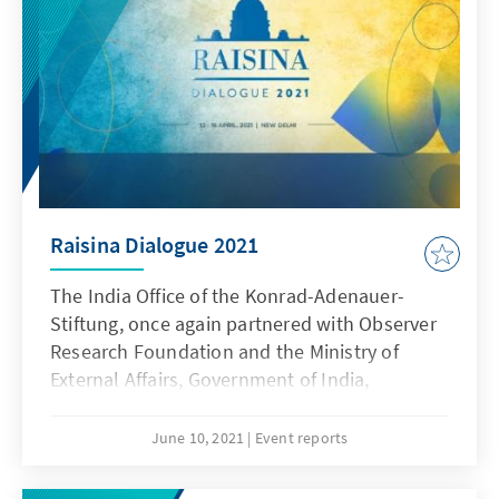
Raisina Dialogue 2021
The India Office of the Konrad-Adenauer-
Stiftung, once again partnered with Observer
Research Foundation and the Ministry of
External Affairs, Government of India,
alongside other organisations for this year’s
RAISINA Dialogue 2021 which is India’s
June 10, 2021
Event reports
premier conference on geopolitics and geo-
economics committed to addressing the most