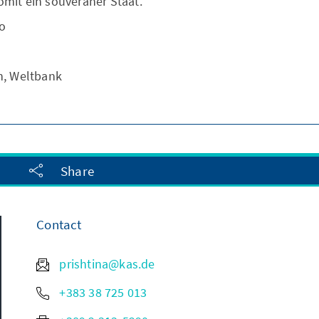
omit ein souveräner Staat.
ro
n, Weltbank
Share
Contact
prishtina@kas.de
+383 38 725 013