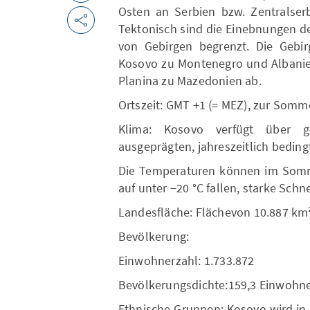
Osten an Serbien bzw. Zentralse
Tektonisch sind die Einebnungen d
von Gebirgen begrenzt. Die Gebir
Kosovo zu Montenegro und Albanien
Planina zu Mazedonien ab.
Ortszeit: GMT +1 (= MEZ), zur Somm
Klima: Kosovo verfügt über g
ausgeprägten, jahreszeitlich bedi
Die Temperaturen können im Somme
auf unter −20 °C fallen, starke Schn
Landesfläche: Flächevon 10.887 km
Bevölkerung:
Einwohnerzahl: 1.733.872
Bevölkerungsdichte:159,3 Einwohn
Ethnische Gruppen: Kosovo wird in