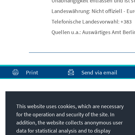
Unabhängigkeit entlassen und ist s
Landeswährung: Nicht offiziell - Eu
Telefonische Landesvorwahl: +383
Quellen u.a.: Auswärtiges Amt Berli
Print
Send via email
Address
This website uses cookies, which are necessary
Konrad-Adenauer-Stiftung e.V.
for the operation and security of the site. In
Foundation Office Kosovo
addition, the website collects anonymous user
St. Nëna Terezë 27/3-6
data for statistical analysis and to display
KS-10000
Pristina