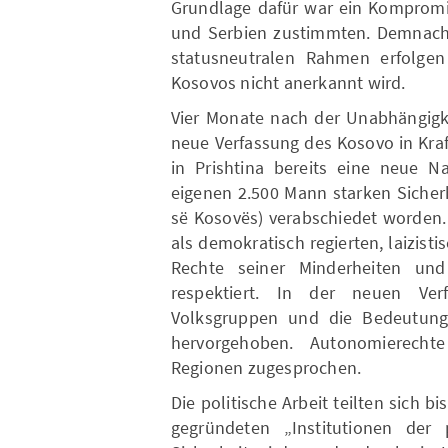
Grundlage dafür war ein Kompromis
und Serbien zustimmten. Demnach 
statusneutralen Rahmen erfolge
Kosovos nicht anerkannt wird.
Vier Monate nach der Unabhängigke
neue Verfassung des Kosovo in Kra
in Prishtina bereits eine neue 
eigenen 2.500 Mann starken Sicherh
së Kosovës) verabschiedet worden.
als demokratisch regierten, laizisti
Rechte seiner Minderheiten und
respektiert. In der neuen Ver
Volksgruppen und die Bedeutung
hervorgehoben. Autonomierecht
Regionen zugesprochen.
Die politische Arbeit teilten sich 
gegründeten „Institutionen der p