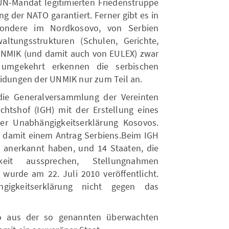
 UN-Mandat legitimierten Friedenstruppe
g der NATO garantiert. Ferner gibt es in
sondere im Nordkosovo, von Serbien
waltungsstrukturen (Schulen, Gerichte,
UNMIK (und damit auch von EULEX) zwar
; umgekehrt erkennen die serbischen
eidungen der UNMIK nur zum Teil an.
die Generalversammlung der Vereinten
chtshof (IGH) mit der Erstellung eines
der Unabhängigkeitserklärung Kosovos.
 damit einem Antrag Serbiens.Beim IGH
 anerkannt haben, und 14 Staaten, die
eit aussprechen, Stellungnahmen
 wurde am 22. Juli 2010 veröffentlicht.
gigkeitserklärung nicht gegen das
o aus der so genannten überwachten