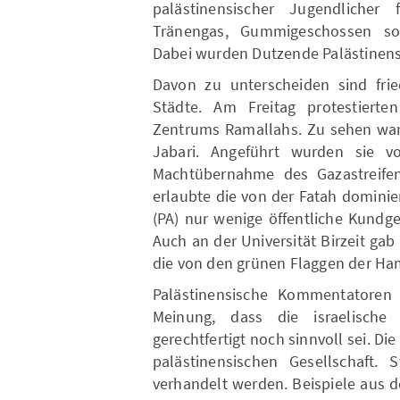
palästinensischer Jugendliche
Tränengas, Gummigeschossen sow
Dabei wurden Dutzende Palästinenser
Davon zu unterscheiden sind frie
Städte. Am Freitag protestier
Zentrums Ramallahs. Zu sehen ware
Jabari. Angeführt wurden sie v
Machtübernahme des Gazastreifen
erlaubte die von der Fatah domini
(PA) nur wenige öffentliche Kund
Auch an der Universität Birzeit gab
die von den grünen Flaggen der Ha
Palästinensische Kommentatoren 
Meinung, dass die israelisch
gerechtfertigt noch sinnvoll sei. Di
palästinensischen Gesellschaft. S
verhandelt werden. Beispiele aus 