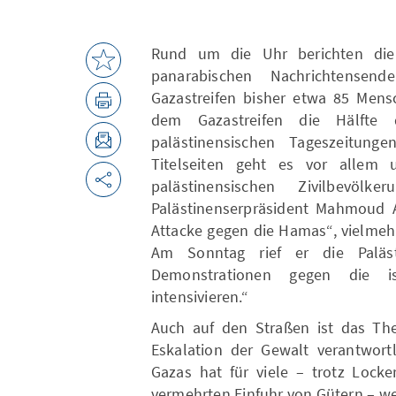
Rund um die Uhr berichten die 
panarabischen Nachrichtensend
Gazastreifen bisher etwa 85 Mens
dem Gazastreifen die Hälfte 
palästinensischen Tageszeitung
Titelseiten geht es vor allem 
palästinensischen Zivilbevölk
Palästinenserpräsident Mahmoud Ab
Attacke gegen die Hamas“, vielmehr 
Am Sonntag rief er die Palästi
Demonstrationen gegen die i
intensivieren.“
Auch auf den Straßen ist das Them
Eskalation der Gewalt verantwortl
Gazas hat für viele – trotz Lock
vermehrten Einfuhr von Gütern – wei