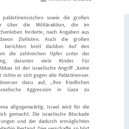
palästinensischen sowie die großen
er über die Militäraktion, die im
chenleben forderte, nach Angaben aus
davon Zivilisten. Auch die großen
en berichten breit darüber. Auf den
um die zahlreichen Opfer unter der
erung, darunter viele Kinder. Für
bas ist der israelische Angriff „keine
richte er sich gegen alle Palästinenser.
nenser dazu auf, „ihre friedlichen
sraelische Aggression in Gaza zu
a allgegenwärtig. Israel wird für die
ich gemacht. Die israelische Blockade
erungen und der dadurch ermöglichten
terhin Bestand. Dies verschaffe, so hört