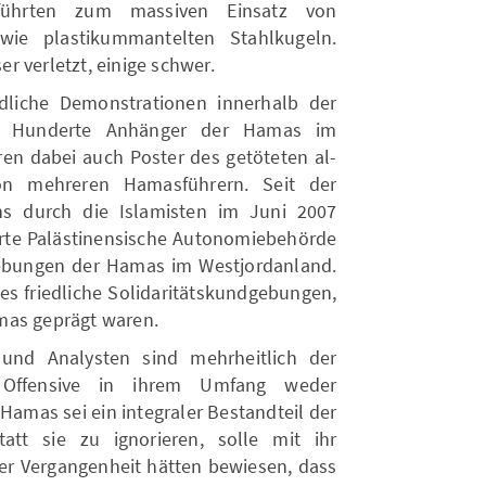
r führten zum massiven Einsatz von
ie plastikummantelten Stahlkugeln.
 verletzt, einige schwer.
dliche Demonstrationen innerhalb der
ten Hunderte Anhänger der Hamas im
n dabei auch Poster des getöteten al-
on mehreren Hamasführern. Seit der
s durch die Islamisten im Juni 2007
erte Palästinensische Autonomiebehörde
gebungen der Hamas im Westjordanland.
 es friedliche Solidaritätskundgebungen,
mas geprägt waren.
und Analysten sind mehrheitlich der
e Offensive in ihrem Umfang weder
e Hamas sei ein integraler Bestandteil der
tatt sie zu ignorieren, solle mit ihr
der Vergangenheit hätten bewiesen, dass