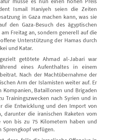
 Dafür müsse es nun einen hohen Preis
dent Ismail Haniyeh seien die Zeiten
 Besatzung in Gaza machen kann, was sie
r auf den Gaza-Besuch des ägyptischen
am Freitag an, sondern generell auf die
 offene Unterstützung der Hamas durch
kei und Katar.
gezielt getötete Ahmad al-Jabari war
ährend eines Aufenthaltes in einem
 beitrat. Nach der Machtübernahme der
ischen Arm der Islamisten weiter auf. Er
in Kompanien, Bataillonen und Brigaden
u Trainingszwecken nach Syrien und in
ür die Entwicklung und den Import von
ch, darunter die iranischen Raketen vom
te von bis zu 75 Kilometern haben und
 Sprengkopf verfügen.