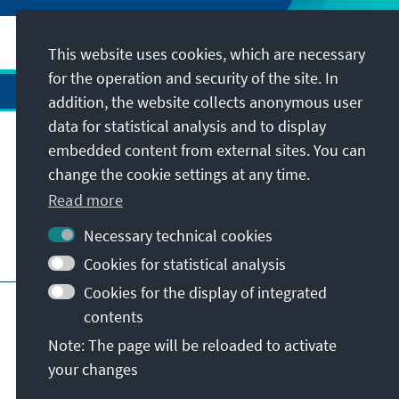
This website uses cookies, which are necessary
for the operation and security of the site. In
addition, the website collects anonymous user
data for statistical analysis and to display
Address
embedded content from external sites. You can
change the cookie settings at any time.
Contact
Read more
Necessary technical cookies
Visit also
Cookies for statistical analysis
Cookies for the display of integrated
Main page of KAS
Imprint
Data protection
contents
Terms of use
Declaration on accessibility
Note: The page will be reloaded to activate
Report an accessibility issue
your changes
© Konrad-Adenauer-Stiftung e.V. 2026