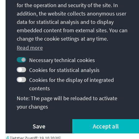
https://www.prostir.ua/?focus=mistse-zhinky-v-
for the operation and security of the site. In
politytsi-scho-zminylosya
addition, the website collects anonymous user
[letzter Zugriff: 19.10.2020]
data for statistical analysis and to display
[4] Zentrale Wahlkommission der Ukraine. Місцеві вибори 2020.
embedded content from external sites. You can
www.cvk.gov.ua, 2020. Online verfügbar unter
https://www.cvk.gov.ua/pls/vm2020/wm001pt001f01
change the cookie settings at any time.
=695.html
[letzter Zugriff: 19.10.2020]
Read more
[5] Slovo i Dilo. Виборча кампанія: поліція відкрила вже понад
Necessary technical cookies
40 справ через порушення. www.slovoidilo.ua, 20. September
Cookies for statistical analysis
2020. Online verfügbar unter
Cookies for the display of integrated
https://www.slovoidilo.ua/2020/09/20/novyna/polity
ka/vyborcha-kampaniya-policziya-vidkryla-vzhe-40-
contents
sprav-cherez-porushennya
[letzter Zugriff: 19.10.2020]
Note: The page will be reloaded to activate
your changes
[6] Organisation für Sicherheit und Zusammenarbeit in Europa.
Local Elections, 25 October 2020. www.osce.org, 2020. Online
verfügbar unter
Save
Accept all
https://www.osce.org/odihr/elections/ukraine/46460
4
[letzter Zugriff: 19.10.2020]