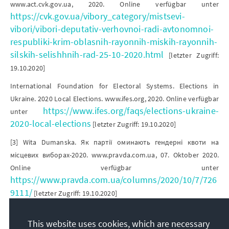
www.act.cvk.gov.ua, 2020. Online verfügbar unter
https://cvk.gov.ua/vibory_category/mistsevi-
vibori/vibori-deputativ-verhovnoi-radi-avtonomnoi-
respubliki-krim-oblasnih-rayonnih-miskih-rayonnih-
silskih-selishhnih-rad-25-10-2020.html
[letzter Zugriff:
19.10.2020]
International Foundation for Electoral Systems. Elections in
Ukraine. 2020 Local Elections. www.ifes.org, 2020. Online verfügbar
https://www.ifes.org/faqs/elections-ukraine-
unter
2020-local-elections
[letzter Zugriff: 19.10.2020]
[3] Wita Dumanska. Як партії оминають гендерні квоти на
місцевих виборах-2020. www.pravda.com.ua, 07. Oktober 2020.
Online verfügbar unter
https://www.pravda.com.ua/columns/2020/10/7/726
9111/
[letzter Zugriff: 19.10.2020]
Hromadskyj Prostir. Місце жінки в політиці: що змінилося?
This website uses cookies, which are necessary
www.prostir.ua, 30. Juli 2020. Online verfügbar unter