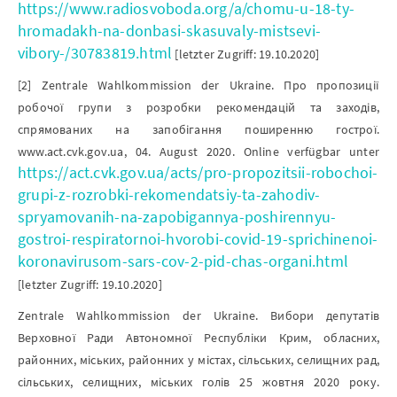
https://www.radiosvoboda.org/a/chomu-u-18-ty-
hromadakh-na-donbasi-skasuvaly-mistsevi-
vibory-/30783819.html
[letzter Zugriff: 19.10.2020]
[2] Zentrale Wahlkommission der Ukraine. Про пропозиції
робочої групи з розробки рекомендацій та заходів,
спрямованих на запобігання поширенню гострої.
www.act.cvk.gov.ua, 04. August 2020. Online verfügbar unter
https://act.cvk.gov.ua/acts/pro-propozitsii-robochoi-
grupi-z-rozrobki-rekomendatsiy-ta-zahodiv-
spryamovanih-na-zapobigannya-poshirennyu-
gostroi-respiratornoi-hvorobi-covid-19-sprichinenoi-
koronavirusom-sars-cov-2-pid-chas-organi.html
[letzter Zugriff: 19.10.2020]
Zentrale Wahlkommission der Ukraine. Вибори депутатів
Верховної Ради Автономної Республіки Крим, обласних,
районних, міських, районних у містах, сільських, селищних рад,
сільських, селищних, міських голів 25 жовтня 2020 року.