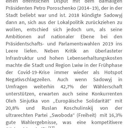
einen öffentlichen Disput mit dem damaligen
Präsidenten Petro Poroschenko (2014–19), der in der
Stadt beliebt war und ist. 2018 kündigte Sadowyj
dann an, sich aus der Lokalpolitik zurückziehen zu
wollen, entschied sich jedoch um, als seine
Ambitionen auf nationaler Ebene bei den
Präsidentschafts- und Parlamentswahlen 2019 ins
Leere liefen. Neben Kritik an überlasteter
Infrastruktur und hohen Lebenserhaltungskosten
machte die Stadt und Region Lwiw in der Frühphase
der Covid-19-Krise immer wieder als Hotspot
Negativschlagzeilen. Auch wenn Sadowyj in
Umfragen weiterhin 42,7% der Wählerschaft
unterstützen, erwarten auch seine Konkurrenten
Oleh Sinjutka von „Europäische Solidarität“ mit
20,8% und Ruslan Koschulinskij von der
ultrarechten Partei „Swoboda“ (Freiheit) mit 16,3%
gute Wahlergebnisse, was eine kompetitivere
[17]