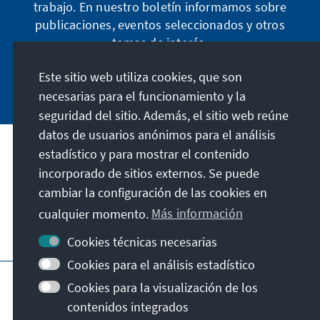
trabajo. En nuestro boletín informamos sobre
publicaciones, eventos seleccionados y otros
temas de interés.
Este sitio web utiliza cookies, que son
Suscribirse ahora
necesarias para el funcionamiento y la
seguridad del sitio. Además, el sitio web reúne
datos de usuarios anónimos para el análisis
estadístico y para mostrar el contenido
Dirección
incorporado de sitios externos. Se puede
cambiar la configuración de las cookies en
Contacto
cualquier momento.
Más información
Visita también
Cookies técnicas necesarias
Cookies para el análisis estadístico
Página principal de la KAS
Pie de imprenta
Cookies para la visualización de los
Protección de datos
Condiciones de uso
contenidos integrados
Declaración sobre accesibilidad