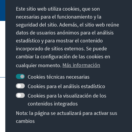
Jetzt abonnieren
Este sitio web utiliza cookies, que son
necesarias para el funcionamiento y la
seguridad del sitio. Además, el sitio web reúne
datos de usuarios anónimos para el análisis
Dirección
estadístico y para mostrar el contenido
incorporado de sitios externos. Se puede
Contacto
cambiar la configuración de las cookies en
cualquier momento.
Más información
Visita también
Cookies técnicas necesarias
Página principal de la KAS
Pie de imprenta
Cookies para el análisis estadístico
Protección de datos
Condiciones de uso
Cookies para la visualización de los
Declaración sobre accesibilidad
contenidos integrados
Notificar barrera
Nota: la página se actualizará para activar sus
Términos y condiciones generales
cambios
© Konrad-Adenauer-Stiftung e.V. 2026