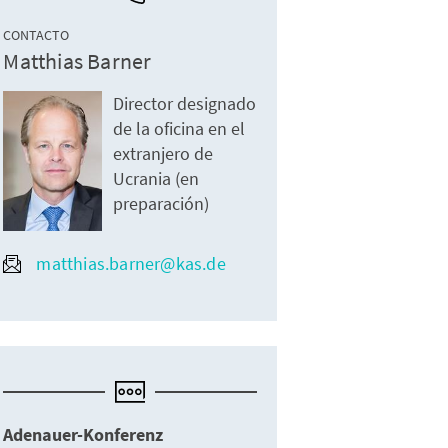
CONTACTO
Matthias Barner
Director designado
de la oficina en el
extranjero de
Ucrania (en
preparación)
matthias.barner@kas.de
Adenauer-Konferenz