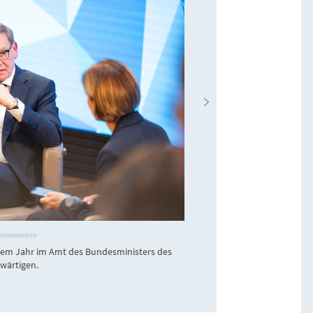
KAS / Jens Jeske
nem Jahr im Amt des Bundesministers des
Das voll besetzte F
wärtigen.
diplomatischen Corp