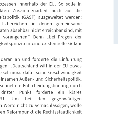
zessen innerhalb der EU. So solle in
ärkten Zusammenarbeit auch auf die
tspolitik (GASP) ausgeweitet werden:
itikbereichen, in denen gemeinsame
aaten absehbar nicht erreichbar sind, mit
n vorangehen.“ Denn „bei Fragen der
eitsprinzip in eine existentielle Gefahr
daran an und forderte die Einführung
ngen: „Deutschland will in der EU etwas
sel muss dafür seine Geschwindigkeit
insamen Außen- und Sicherheitspolitik.
e schnellere Entscheidungsfindung durch
n dritter Punkt forderte ein klares
r EU. Um bei den gegenwärtigen
n Werte nicht zu vernachlässigen, wolle
ten Reformpunkt die Rechtsstaatlichkeit