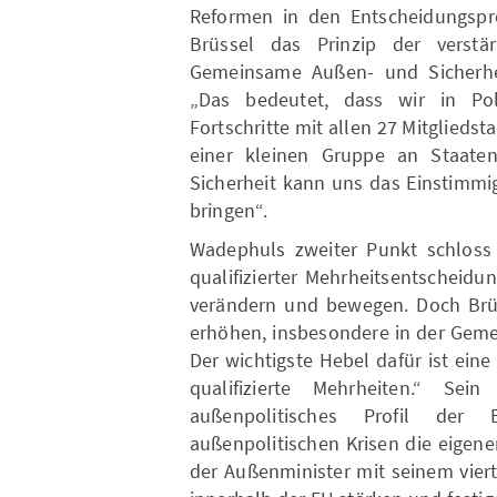
Reformen in den Entscheidungspro
Brüssel das Prinzip der verst
Gemeinsame Außen- und Sicherhei
„Das bedeutet, dass wir in Pol
Fortschritte mit allen 27 Mitgliedst
einer kleinen Gruppe an Staate
Sicherheit kann uns das Einstimmigk
bringen“.
Wadephuls zweiter Punkt schloss 
qualifizierter Mehrheitsentscheidu
verändern und bewegen. Doch Brüs
erhöhen, insbesondere in der Geme
Der wichtigste Hebel dafür ist ein
qualifizierte Mehrheiten.“ Sei
außenpolitisches Profil de
außenpolitischen Krisen die eigene
der Außenminister mit seinem vier