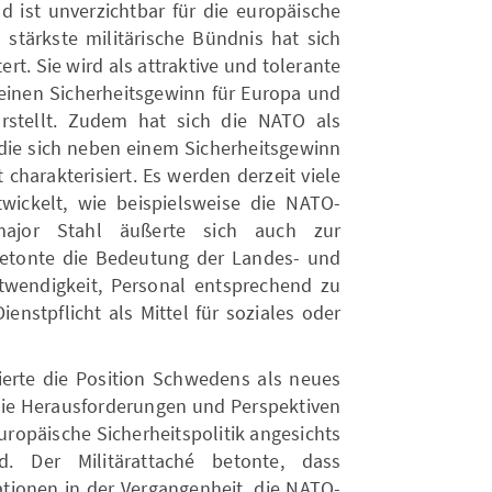
d ist unverzichtbar für die europäische
s stärkste militärische Bündnis hat sich
rt. Sie wird als attraktive und tolerante
 einen Sicherheitsgewinn für Europa und
arstellt. Zudem hat sich die NATO als
 die sich neben einem Sicherheitsgewinn
charakterisiert. Es werden derzeit viele
ickelt, wie beispielsweise die NATO-
lmajor Stahl äußerte sich auch zur
etonte die Bedeutung der Landes- und
twendigkeit, Personal entsprechend zu
Dienstpflicht als Mittel für soziales oder
ierte die Position Schwedens als neues
 die Herausforderungen und Perspektiven
uropäische Sicherheitspolitik angesichts
. Der Militärattaché betonte, dass
ationen in der Vergangenheit, die NATO-