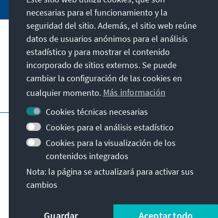
necesarias para el funcionamiento y la
seguridad del sitio. Además, el sitio web reúne
datos de usuarios anónimos para el análisis
Dirección
estadístico y para mostrar el contenido
incorporado de sitios externos. Se puede
Contacto
cambiar la configuración de las cookies en
cualquier momento.
Más información
Visita también
Cookies técnicas necesarias
Página principal de la KAS
Pie de imprenta
Cookies para el análisis estadístico
Protección de datos
Condiciones de uso
Cookies para la visualización de los
Declaración sobre accesibilidad
contenidos integrados
Notificar barrera
Nota: la página se actualizará para activar sus
Términos y condiciones generales
cambios
© Konrad-Adenauer-Stiftung e.V. 2026
Guardar
Aceptar todo