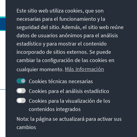
Este sitio web utiliza cookies, que son
necesarias para el funcionamiento y la
seguridad del sitio. Además, el sitio web reúne
datos de usuarios anónimos para el análisis
estadístico y para mostrar el contenido
Dirección
incorporado de sitios externos. Se puede
cambiar la configuración de las cookies en
Contacto
cualquier momento.
Más información
Visita también
Cookies técnicas necesarias
Cookies para el análisis estadístico
Página principal de la KAS
Pie de imprenta
Cookies para la visualización de los
Protección de datos
Condiciones de uso
contenidos integrados
Declaración sobre accesibilidad
Nota: la página se actualizará para activar sus
Notificar barrera
cambios
© Konrad-Adenauer-Stiftung e.V. 2026