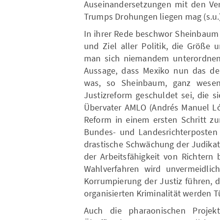
Auseinandersetzungen mit den Ver
Trumps Drohungen liegen mag (s.u.)
In ihrer Rede beschwor Sheinbaum 
und Ziel aller Politik, die Größe
man sich niemandem unterordnen w
Aussage, dass Mexiko nun das dem
was, so Sheinbaum, ganz wesent
Justizreform geschuldet sei, die 
Übervater AMLO (Andrés Manuel Lóp
Reform in einem ersten Schritt z
Bundes- und Landesrichterposten 
drastische Schwächung der Judikat
der Arbeitsfähigkeit von Richtern
Wahlverfahren wird unvermeidlich
Korrumpierung der Justiz führen,
organisierten Kriminalität werden T
Auch die pharaonischen Projekt