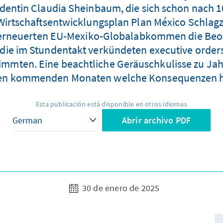
dentin Claudia Sheinbaum, die sich schon nach 10
Wirtschaftsentwicklungsplan Plan México Schlagz
 erneuerten EU-Mexiko-Globalabkommen die Beoba
ie im Stundentakt verkündeten executive orders 
timmten. Eine beachtliche Geräuschkulisse zu Ja
den kommenden Monaten welche Konsequenzen h
Esta publicación está disponible en otros idiomas
Abrir archivo PDF
30 de enero de 2025