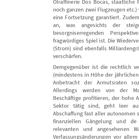
Ölraffinerie Dos Bocas, staatlich
noch ganzen zwei Flugzeugen etc.) 
eine Fortsetzung garantiert. Zude
an, was angesichts der steig
besorgniserregenden Perspekti
fragwürdiges Spiel ist. Die Wieder
(Strom) sind ebenfalls Milliardengr
verschärfen.
Demgegenüber ist die rechtlich v
(mindestens in Höhe der jährlichen 
Anbetracht der Armutsraten sozi
Allerdings werden von der Ma
Beschäftige profitieren, der hohe 
Sektor tätig sind, geht leer a
Abschaffung fast aller autonomen s
finanziellen Gängelung und de
relevanten und angesehenen Wa
Verfassungsänderungen vor allem