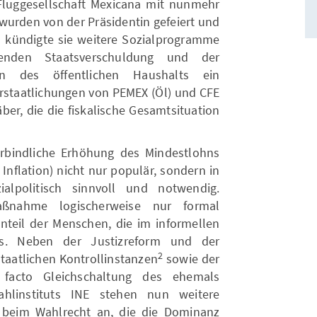
e Fluggesellschaft Mexicana mit nunmehr
wurden von der Präsidentin gefeiert und
m kündigte sie weitere Sozialprogramme
enden Staatsverschuldung und der
ven des öffentlichen Haushalts ein
verstaatlichungen von PEMEX (Öl) und CFE
äber, die die fiskalische Gesamtsituation
erbindliche Erhöhung des Mindestlohns
Inflation) nicht nur populär, sondern in
alpolitisch sinnvoll und notwendig.
ßnahme logischerweise nur formal
Anteil der Menschen, die im informellen
us. Neben der Justizreform und der
2
taatlichen Kontrollinstanzen
sowie der
 facto Gleichschaltung des ehemals
hlinstituts INE stehen nun weitere
 beim Wahlrecht an, die die Dominanz