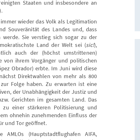
einigten Staaten und insbesondere an
.
immer wieder das Volk als Legitimation
 und Souveränität des Landes und, dass
erde. Sie verstieg sich sogar zu der
okratischste Land der Welt sei (
sic!
),
lich auch der (höchst umstrittenen)
sie von ihrem Vorgänger und politischen
ez Obrador) erbte. Im Juni wird diese
unächst Direktwahlen von mehr als 800
zur Folge haben. Zu erwarten ist eine
iven, der Unabhängigkeit der Justiz und
 bzw. Gerichten im gesamten Land. Das
 zu einer stärkeren Politisierung und
 dem ohnehin zunehmenden Einfluss der
ür und Tor geöffnet.
e AMLOs (Hauptstadtflughafen AIFA,