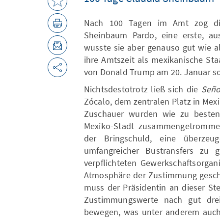
Nach 100 Tagen im Amt zog die 
Sheinbaum Pardo, eine erste, aus
wusste sie aber genauso gut wie al
ihre Amtszeit als mexikanische St
von Donald Trump am 20. Januar so 
Nichtsdestotrotz ließ sich die
Seño
Zócalo, dem zentralen Platz in Mexi
Zuschauer wurden wie zu besten 
Mexiko-Stadt zusammengetrommel
der Bringschuld, eine überzeu
umfangreicher Bustransfers zu 
verpflichteten Gewerkschaftsorgani
Atmosphäre der Zustimmung geschaf
muss der Präsidentin an dieser St
Zustimmungswerte nach gut dr
bewegen, was unter anderem auch