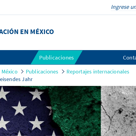
DACIÓN EN MÉXICO
Publicaciones
Cont
n México
Publicaciones
Reportajes internacionales
weisendes Jahr