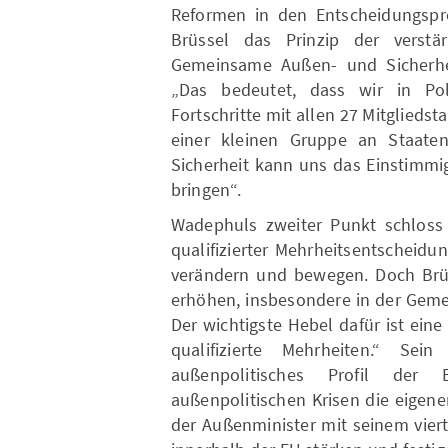
Reformen in den Entscheidungspro
Brüssel das Prinzip der verst
Gemeinsame Außen- und Sicherhei
„Das bedeutet, dass wir in Pol
Fortschritte mit allen 27 Mitgliedst
einer kleinen Gruppe an Staate
Sicherheit kann uns das Einstimmigk
bringen“.
Wadephuls zweiter Punkt schloss 
qualifizierter Mehrheitsentscheidu
verändern und bewegen. Doch Brüs
erhöhen, insbesondere in der Geme
Der wichtigste Hebel dafür ist ein
qualifizierte Mehrheiten.“ Sei
außenpolitisches Profil de
außenpolitischen Krisen die eigene
der Außenminister mit seinem vier