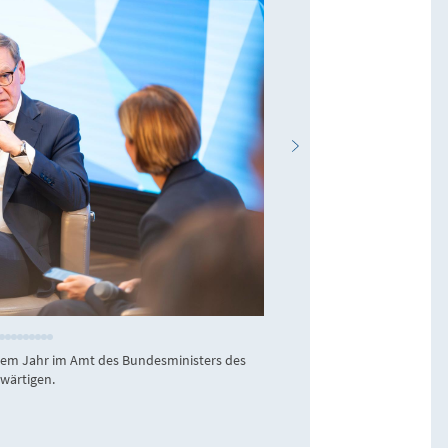
KAS / Jens Jeske
nem Jahr im Amt des Bundesministers des
Das voll besetzte F
wärtigen.
diplomatischen Corp