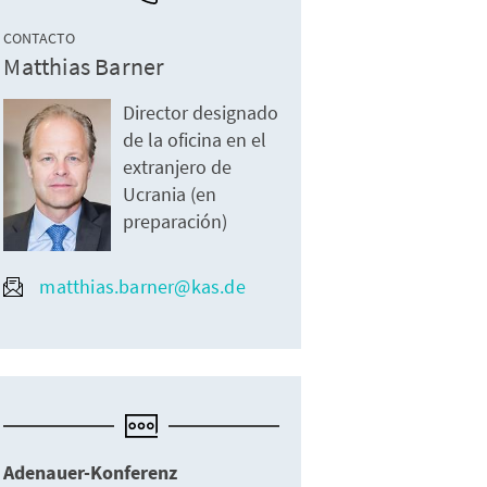
CONTACTO
Matthias Barner
Director designado
de la oficina en el
extranjero de
Ucrania (en
preparación)
matthias.barner@kas.de
Adenauer-Konferenz