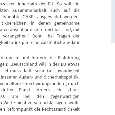
zessen innerhalb der EU. So solle in
ärkten Zusammenarbeit auch auf die
tspolitik (GASP) ausgeweitet werden:
itikbereichen, in denen gemeinsame
aaten absehbar nicht erreichbar sind, mit
n vorangehen.“ Denn „bei Fragen der
eitsprinzip in eine existentielle Gefahr
daran an und forderte die Einführung
ngen: „Deutschland will in der EU etwas
sel muss dafür seine Geschwindigkeit
insamen Außen- und Sicherheitspolitik.
e schnellere Entscheidungsfindung durch
n dritter Punkt forderte ein klares
r EU. Um bei den gegenwärtigen
n Werte nicht zu vernachlässigen, wolle
ten Reformpunkt die Rechtsstaatlichkeit