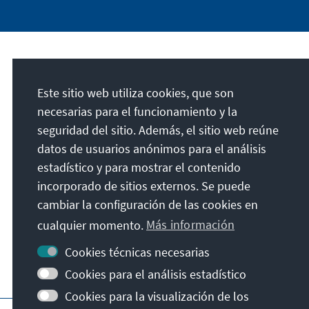
Dirección
Este sitio web utiliza cookies, que son
Konrad-Adenauer-Stiftung e.V.
necesarias para el funcionamiento y la
Foro de Educación Política de
seguridad del sitio. Además, el sitio web reúne
Mecklenburgo-Pomerania Occidental
datos de usuarios anónimos para el análisis
Amtstraße 29 b
estadístico y para mostrar el contenido
19055
Schwerin
incorporado de sitios externos. Se puede
Alemania
cambiar la configuración de las cookies en
cualquier momento.
Más información
Cookies técnicas necesarias
Cookies para el análisis estadístico
Cookies para la visualización de los