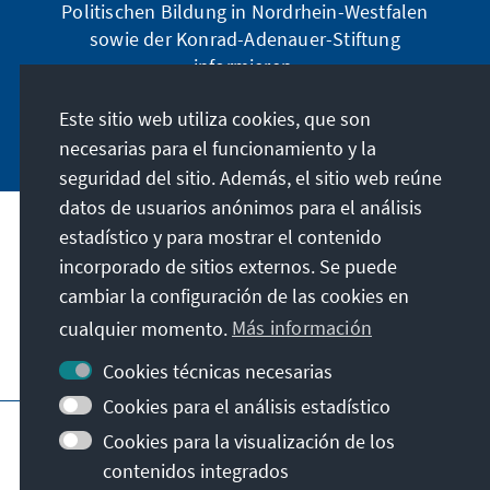
Politischen Bildung in Nordrhein-Westfalen
sowie der Konrad-Adenauer-Stiftung
informieren.
Este sitio web utiliza cookies, que son
Jetzt abonnieren
necesarias para el funcionamiento y la
seguridad del sitio. Además, el sitio web reúne
datos de usuarios anónimos para el análisis
estadístico y para mostrar el contenido
Dirección
incorporado de sitios externos. Se puede
cambiar la configuración de las cookies en
Contacto
cualquier momento.
Más información
Visita también
Cookies técnicas necesarias
Cookies para el análisis estadístico
Página principal de la KAS
Pie de imprenta
Cookies para la visualización de los
Protección de datos
Condiciones de uso
contenidos integrados
Declaración sobre accesibilidad