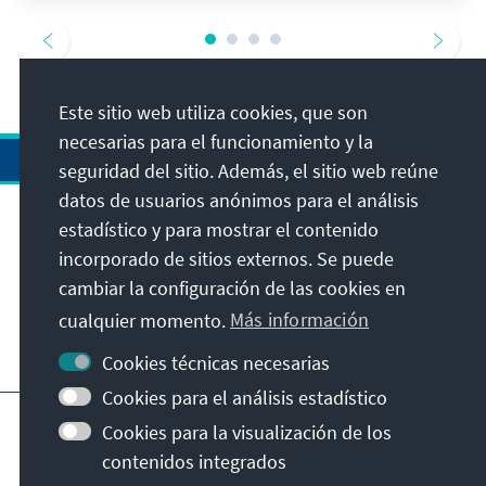
Este sitio web utiliza cookies, que son
necesarias para el funcionamiento y la
seguridad del sitio. Además, el sitio web reúne
datos de usuarios anónimos para el análisis
estadístico y para mostrar el contenido
Dirección
incorporado de sitios externos. Se puede
cambiar la configuración de las cookies en
Contacto
cualquier momento.
Más información
Visita también
Cookies técnicas necesarias
Cookies para el análisis estadístico
Página principal de la KAS
Pie de imprenta
Cookies para la visualización de los
Protección de datos
Condiciones de uso
contenidos integrados
Declaración sobre accesibilidad