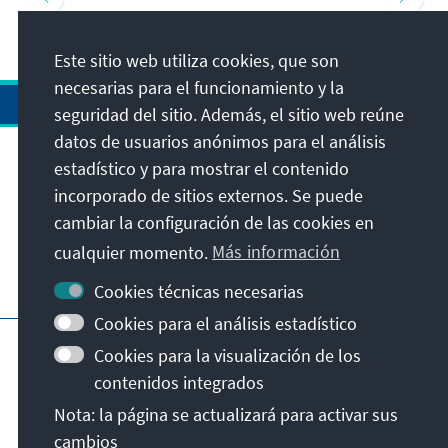
Este sitio web utiliza cookies, que son
necesarias para el funcionamiento y la
seguridad del sitio. Además, el sitio web reúne
datos de usuarios anónimos para el análisis
estadístico y para mostrar el contenido
Dirección
incorporado de sitios externos. Se puede
cambiar la configuración de las cookies en
Contacto
cualquier momento.
Más información
Visita también
Cookies técnicas necesarias
Cookies para el análisis estadístico
Página principal de la KAS
Pie de imprenta
Cookies para la visualización de los
Protección de datos
Condiciones de uso
contenidos integrados
Declaración sobre accesibilidad
Nota: la página se actualizará para activar sus
Notificar barrera
cambios