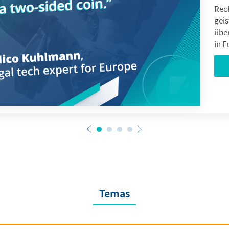
Rech
gei
übe
in E
Temas