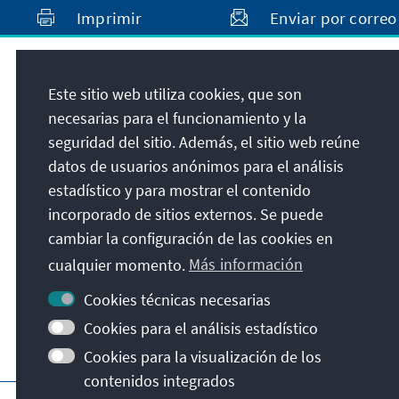
Imprimir
Enviar por correo
Dirección
Este sitio web utiliza cookies, que son
necesarias para el funcionamiento y la
Konrad-Adenauer-Stiftung e.V.
seguridad del sitio. Además, el sitio web reúne
Programa Estado de Derecho América Latina
datos de usuarios anónimos para el análisis
Calle 93B No. 18-12, 7º piso
estadístico y para mostrar el contenido
110221
Bogotá D.C.
incorporado de sitios externos. Se puede
Colombia
cambiar la configuración de las cookies en
cualquier momento.
Más información
Cookies técnicas necesarias
Cookies para el análisis estadístico
Cookies para la visualización de los
contenidos integrados