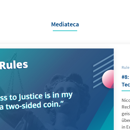
Mediateca
Rule
#8:
Tec
Nic
Rech
gei
übe
in E