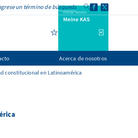
Iniciar sesión
Meine KAS
acto
Acerca de nosotros
dad constitucional en Latinoamérica
érica