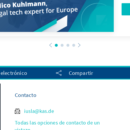
 electrónico
Compartir
Contacto
iusla@kas.de
Todas las opciones de contacto de un
vistazo