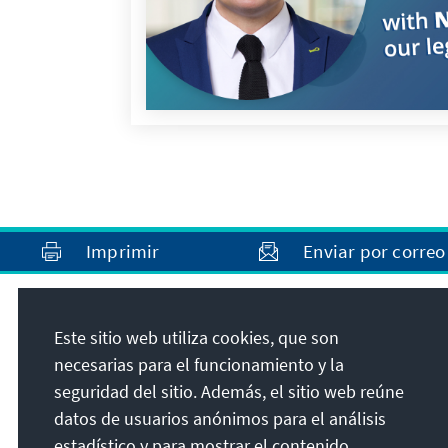
Imprimir
Enviar por correo
Dirección
Este sitio web utiliza cookies, que son
necesarias para el funcionamiento y la
Konrad-Adenauer-Stiftung e.V.
seguridad del sitio. Además, el sitio web reúne
Programa Estado de Derecho América Latina
datos de usuarios anónimos para el análisis
Calle 93B No. 18-12, 7º piso
estadístico y para mostrar el contenido