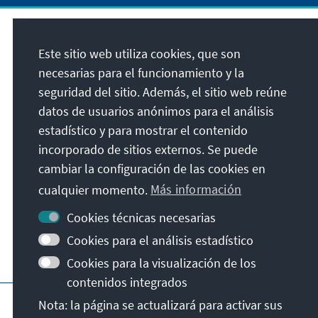
Dirección
Este sitio web utiliza cookies, que son
necesarias para el funcionamiento y la
Konrad-Adenauer-Stiftung e.V.
seguridad del sitio. Además, el sitio web reúne
Programa Estado de Derecho América Latina
datos de usuarios anónimos para el análisis
Calle 93B No. 18-12, 7º piso
estadístico y para mostrar el contenido
110221
Bogotá D.C.
incorporado de sitios externos. Se puede
Colombia
cambiar la configuración de las cookies en
cualquier momento.
Más información
Cookies técnicas necesarias
Cookies para el análisis estadístico
Cookies para la visualización de los
contenidos integrados
Página principal de la KAS
Pie de imprenta
Nota: la página se actualizará para activar sus