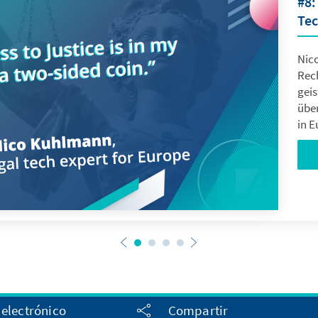
#8:
Tec
Nic
Rech
gei
übe
in E
 electrónico
Compartir