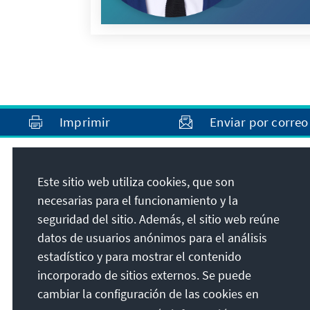
Imprimir
Enviar por correo
Dirección
Este sitio web utiliza cookies, que son
necesarias para el funcionamiento y la
Konrad-Adenauer-Stiftung e.V.
seguridad del sitio. Además, el sitio web reúne
Programa Estado de Derecho América Latina
datos de usuarios anónimos para el análisis
Calle 93B No. 18-12, 7º piso
estadístico y para mostrar el contenido
110221
Bogotá D.C.
incorporado de sitios externos. Se puede
Colombia
cambiar la configuración de las cookies en