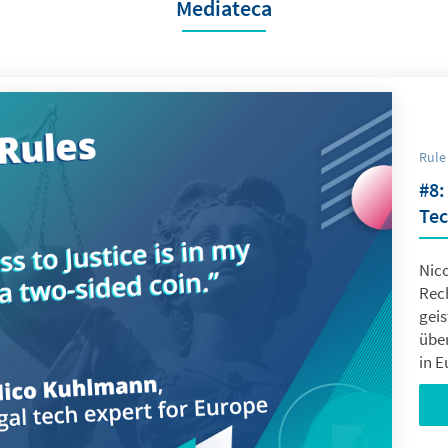
Mediateca
Rule
#8:
Tec
Nic
Rech
gei
übe
in E