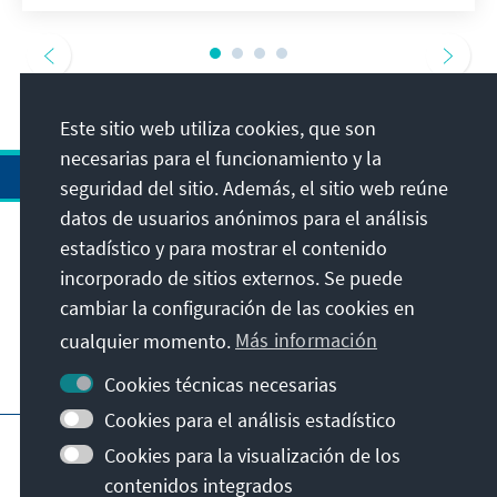
Este sitio web utiliza cookies, que son
necesarias para el funcionamiento y la
seguridad del sitio. Además, el sitio web reúne
datos de usuarios anónimos para el análisis
estadístico y para mostrar el contenido
Dirección
incorporado de sitios externos. Se puede
cambiar la configuración de las cookies en
Contacto
cualquier momento.
Más información
Visita también
Cookies técnicas necesarias
Cookies para el análisis estadístico
Página principal de la KAS
Pie de imprenta
Cookies para la visualización de los
Protección de datos
Condiciones de uso
contenidos integrados
Declaración sobre accesibilidad