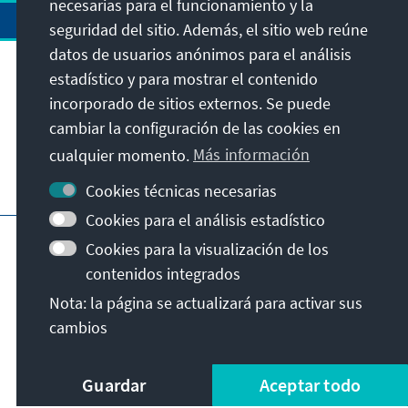
necesarias para el funcionamiento y la
seguridad del sitio. Además, el sitio web reúne
datos de usuarios anónimos para el análisis
estadístico y para mostrar el contenido
Dirección
incorporado de sitios externos. Se puede
cambiar la configuración de las cookies en
Contacto
cualquier momento.
Más información
Visita también
Cookies técnicas necesarias
Cookies para el análisis estadístico
Página principal de la KAS
Pie de imprenta
Cookies para la visualización de los
Protección de datos
Condiciones de uso
contenidos integrados
Declaración sobre accesibilidad
Nota: la página se actualizará para activar sus
Notificar barrera
cambios
© Konrad-Adenauer-Stiftung e.V. 2026
Guardar
Aceptar todo