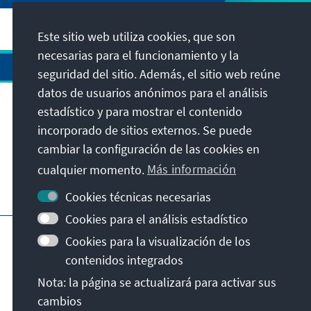
Este sitio web utiliza cookies, que son
necesarias para el funcionamiento y la
seguridad del sitio. Además, el sitio web reúne
datos de usuarios anónimos para el análisis
estadístico y para mostrar el contenido
Dirección
incorporado de sitios externos. Se puede
cambiar la configuración de las cookies en
Contacto
cualquier momento.
Más información
Visita también
Cookies técnicas necesarias
Cookies para el análisis estadístico
Página principal de la KAS
Pie de imprenta
Cookies para la visualización de los
Protección de datos
Condiciones de uso
contenidos integrados
Declaración sobre accesibilidad
Nota: la página se actualizará para activar sus
Notificar barrera
cambios
© Konrad-Adenauer-Stiftung e.V. 2026