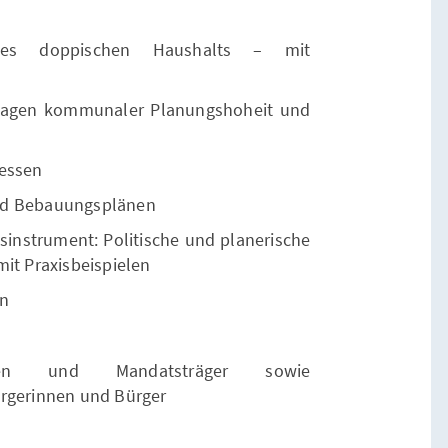
des doppischen Haushalts – mit
dlagen kommunaler Planungshoheit und
zessen
nd Bebauungsplänen
sinstrument: Politische und planerische
mit Praxisbeispielen
en
nnen und Mandatsträger sowie
ürgerinnen und Bürger