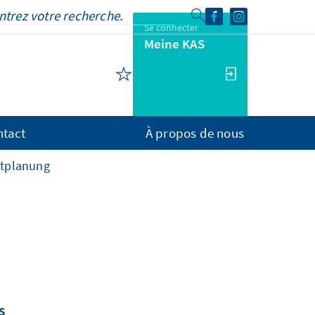
Se connecter
Meine KAS
ntact
À propos de nous
tplanung
s