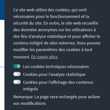
Jetzt abonnieren
Ce site web utilise des cookies, qui sont
nécessaires pour le fonctionnement et la
sécurité du site. En outre, le site web recueille
des données anonymes sur les utilisateurs à
Adresse
des fins d’analyse statistique et pour afficher le
contenu intégré de sites externes. Vous pouvez
Contact
modifier les paramètres des cookies à tout
moment.
En savoir plus
Visitez aussi
Les cookies techniques nécessaires
Page principale de la KAS
Impressum
Cookies pour l’analyse statistique
Protection des données
Cookies pour l’affichage des contenus
Conditions d'utilisation
intégrés
Déclaration d'accessibilité
Remarque: La page sera rechargée pour activer
Signaler un obstacle
Conditions générales
vos modifications
© Konrad-Adenauer-Stiftung e.V. 2026