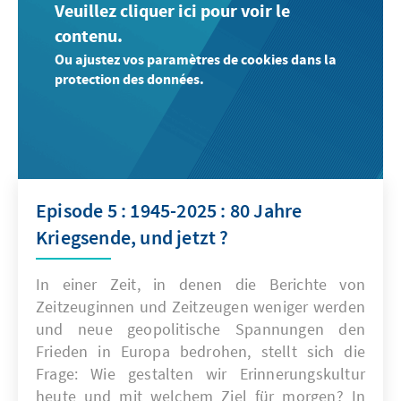
Veuillez cliquer ici pour voir le
contenu.
Ou ajustez vos paramètres de cookies dans la
protection des données.
Episode 5 : 1945-2025 : 80 Jahre
Kriegsende, und jetzt ?
In einer Zeit, in denen die Berichte von
Zeitzeuginnen und Zeitzeugen weniger werden
und neue geopolitische Spannungen den
Frieden in Europa bedrohen, stellt sich die
Frage: Wie gestalten wir Erinnerungskultur
heute und mit welchem Ziel für morgen? In