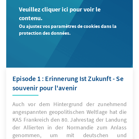
Veuillez cliquer ici pour voir le
contenu.
Ou ajustez vos paramètres de cookies dans la
protection des données.
Episode 1 : Erinnerung Ist Zukunft - Se
souvenir pour l'avenir
Auch vor dem Hintergrund der zunehmend
angespannten geopolitischen Weltlage hat die
KAS Frankreich den 80. Jahrestag der Landung
der Allierten in der Normandie zum Anlass
genommen, um mit deutschen und