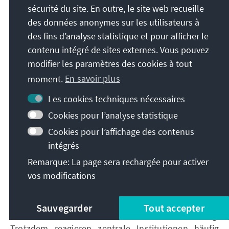
sécurité du site. En outre, le site web recueille
des données anonymes sur les utilisateurs à
Grafik mit KI Copilot generiert / Konrad-
des fins d’analyse statistique et pour afficher le
Adenauer-Stiftung
contenu intégré de sites externes. Vous pouvez
modifier les paramètres des cookies à tout
Gegenmaßnahmen
moment.
En savoir plus
Les cookies techniques nécessaires
Gegenmaßnahmen: schneller,
Cookies pour l’analyse statistique
koordinierter, lokaler, community-gesteuert
Cookies pour l’affichage des contenus
und tech-unterstützt
intégrés
Remarque: La page sera rechargée pour activer
Gesundheitsdesinformation im Allgemeinen und
vos modifications
aktuelle Ebola-Desinformation zeigen
wiederkehrende Muster. Akteure, Narrative und
Verbreitungsmechanismen ähneln sich über
Sauvegarder
Tout accepter
verschiedene Ausbrüche und Krisen hinweg.
Trotzdem reagieren zentrale Institutionen häufig