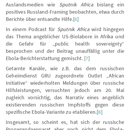
Auslandsmedien wie
Sputnik Africa
bislang ein
positives Russland-Framing beobachten, etwa durch
Berichte über entsandte Hilfe.[
6
]
In einem Podcast für
Sputnik Africa
wird hingegen
das Thema angeblicher US-Biolabore in Afrika und
die Gefahr für „public health sovereignty“
besprochen und der Beitrag unauffällig unter die
Ebola-Berichterstattung gemischt. [
7
]
Getarnte Kanäle, wie z.B. das dem russischen
Geheimdienst GRU zugeordnete Outlet „African
Initiative“ wiederholten Meldungen über russische
Hilfsleistungen, versuchten jedoch am 20. Mai
zugleich vorsichtig, das Narrativ eines angeblich
existierenden russischen Impfstoffs gegen diese
spezifische Ebola-Variante zu etablieren.[
8
]
Insgesamt, so scheint es, hat sich der russische
Propagandaapparat aber noch nicht dem Ebola-