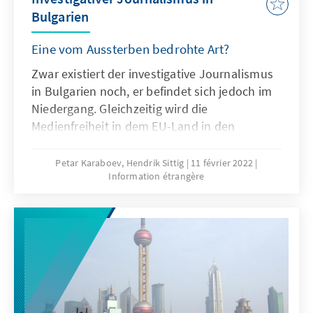
Bulgarien
Eine vom Aussterben bedrohte Art?
Zwar existiert der investigative Journalismus
in Bulgarien noch, er befindet sich jedoch im
Niedergang. Gleichzeitig wird die
Medienfreiheit in dem EU-Land in den
vergangenen Jahren immer negativer
bewertet. Investigativer Journalismus wird
Petar Karaboev, Hendrik Sittig
11 février 2022
Information étrangère
häufig für Imagezwecke missbraucht und
alternative Untersuchungen, die außerhalb
der traditionellen Redaktionen und in
zivilgesellschaftlichen Gruppen durchgeführt
werden, werfen Fragen bezüglich der
Einhaltung professioneller Standards auf. Es
ist nicht einfach, das Vertrauen in die Medien
und die Solidarität der Journalisten