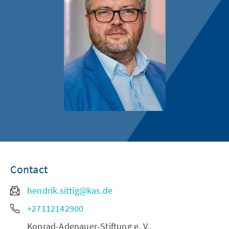
Contact
hendrik.sittig@kas.de
+27112142900
Konrad-Adenauer-Stiftung e. V.,