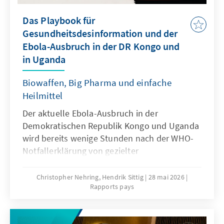
Das Playbook für
Gesundheitsdesinformation und der
Ebola-Ausbruch in der DR Kongo und
in Uganda
Biowaffen, Big Pharma und einfache
Heilmittel
Der aktuelle Ebola-Ausbruch in der
Demokratischen Republik Kongo und Uganda
wird bereits wenige Stunden nach der WHO-
Notfallerklärung von gezielter
Gesundheitsdesinformation begleitet. Unser
Bericht analysiert die Narrative, Akteure und
Christopher Nehring, Hendrik Sittig
28 mai 2026
Rapports pays
Dynamiken dieser Informationsmanipulation
– von Biowaffen-Behauptungen über
Verschwörungserzählungen bis hin zu