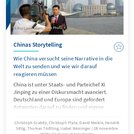
wiederherzustellen. Auch schwindet die
Motivation für investigative Recherchen, weil
die bulgarische Justiz oft nicht auf
journalistische Enthüllungen reagiert.
Roy Lawe / Alamy Stock Photo
Chinas Storytelling
Wie China versucht seine Narrative in die
Welt zu senden und wie wir darauf
reagieren müssen
China ist unter Staats- und Parteichef Xi
Jinping zu einer Diskursmacht avanciert.
Deutschland und Europa sind gefordert
Antworten darauf zu finden und eigene
Narrative stärker herauszubilden.
Christoph Grabitz, Christoph Plate, David Merkle, Hendrik
Sittig, Thomas Tödtling, Isabel Weininger
28 novembre
2020
Analyses et Arguments