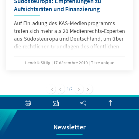
Südosteuropa: Empfehlungen zu
Aufsichtsräten und Finanzierung
Auf Einladung des KAS-Medienprogramms
trafen sich mehr als 20 Medienrechts-Experten
aus Südosteuropa und Deutschland, um über
die rechtlichen Grundlagen des öffentlichen-
rechtlichen Rundfunks (ÖRR) zu diskutieren.
In einem Workshop erarbeiteten sie am 8.
Hendrik Sittig
17 décembre 2019
Titre unique
Oktober in Tirana Empfehlungen, die zur
effektiveren und politisch-unabhängigeren
Organisation der Aufsichtsräte und zur
1
/2
perspektivisch besseren Finanzierung des
ÖRR dienen sollen. Das KAS-
Medienprogramm möchte damit und mit
seinen weiteren Projekten einen Impuls für
mögliche Reformen der öffentlich-rechtlichen
Newsletter
Rundfunksysteme in Südosteuropa geben.