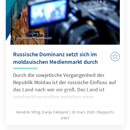
Wikimedia/Hpeterswald
Russische Dominanz setzt sich im
moldauischen Medienmarkt durch
Durch die sowjetische Vergangenheit der
Republik Moldau ist der russische Einfluss auf
das Land nach wie vor groß. Das Land ist
regelrecht gespalten zwischen einer
europäischen Annäherung und einem
Russland-Kurs. Nachdem die Regierung aus
Hendrik Sittig, Darija Fabijanić
18 mars 2020
Rapports
pays
dem pro-europäischen Bündnis ACUM unter
Maia Sandu und der russlandnahen Partei der