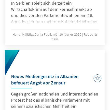
In Serbien spielt sich derzeit ein
Wirtschaftskrimi auf dem Fernsehmarkt ab
und dies vor den Parlamentswahlen am 26.
April. Es geht um mehrere Kabelnetzbetreiber
und die Mediengruppe „United Media“
(Muttergesellschaft: „United Group“) zu der
Hendrik Sittig, Darija Fabijanić
10 février 2020
Rapports
pays
auch der Fernsehsender N1 gehört – eines der
Medienunternehmen in Serbien, das auch
über die Regierung kritisch berichtet. Bereits
im Dezember vergangenen Jahres hatte der
staatliche Kabelanbieter „Pošta Net“ die
Fernsehsender von „United Media“ aus
Neues Mediengesetz in Albanien
seinem Angebot genommen, da sich beide
befeuert Angst vor Zensur
nicht auf eine Vertragsverlängerung einigen
konnten. Dadurch konnte auch N1 von
Gegen großen nationalen und internationalen
zahlreichen Haushalten nicht mehr
Protest hat das albanische Parlament mit
empfangen werden. Seit Mitte Januar sind
seiner sozialistischen Mehrheit ein
davon nun noch mehr Zuschauer betroffen,