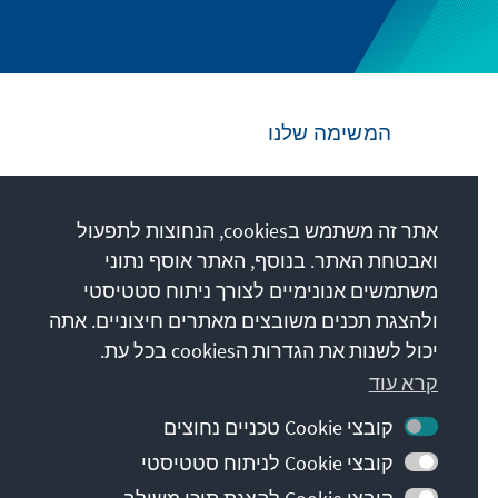
המשימה שלנו
Die Konrad-Adenauer-Stiftung setzt sich
national und international durch politische
אתר זה משתמש בcookies, הנחוצות לתפעול
Bildung für Frieden, Freiheit und
ואבטחת האתר. בנוסף, האתר אוסף נתוני
Gerechtigkeit ein. Wir fördern und bewahren
משתמשים אנונימיים לצורך ניתוח סטטיסטי
freiheitliche Demokratie, die Soziale
ולהצגת תכנים משובצים מאתרים חיצוניים. אתה
Marktwirtschaft und die Entwicklung und
יכול לשנות את הגדרות הcookies בכל עת.
Festigung des Wertekonsenses.
קרא עוד
קובצי Cookie טכניים נחוצים
המשימה שלנו
קובצי Cookie לניתוח סטטיסטי