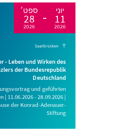
יוני
ספט׳
28
11
2026
2026
Saarbrücken
r - Leben und Wirken des
zlers der Bundesrepublik
Deutschland
nungsvortrag und geführten
| 11.06.2026 - 28.09.2026 |
ause der Konrad-Adenauer-
Stiftung