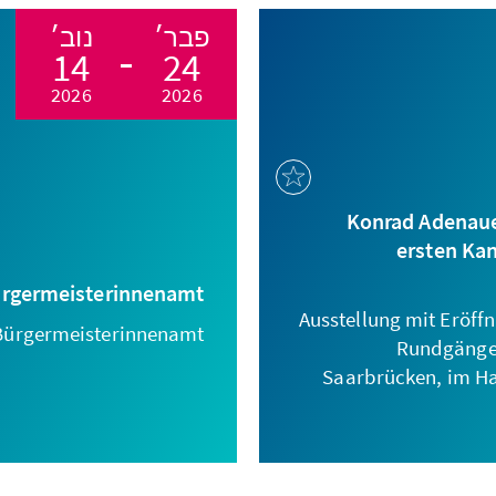
פבר׳
נוב׳
14
24
2026
2026
Konrad Adenaue
ersten Kan
ürgermeisterinnenamt
Ausstellung mit Eröff
 Bürgermeisterinnenamt!
Rundgängen 
Saarbrücken, im H