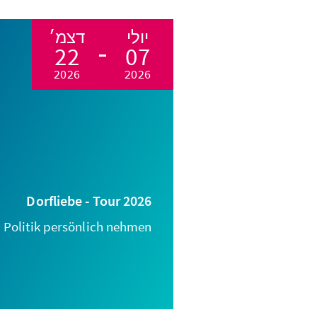
יולי
דצמ׳
22
07
2026
2026
Dorfliebe - Tour 2026
Politik persönlich nehmen