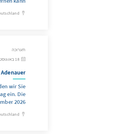
ernen kann
eutschland
תערוכה
18 באוגוסט 2026
 Adenauer"
en wir Sie
ag ein. Die
ember 2026.
eutschland