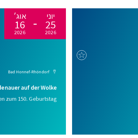
יוני
אוג׳
16
25
2026
2026
Bad Honnef-Rhöndorf
denauer auf der Wolke
en zum 150. Geburtstag