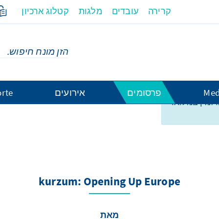
קרירה
עובדים
מלגות
קטלוג ארכיון
Med
פרסומים
אירועים
rte
ו זמין במלואו
kurzum: 
kurzum: Opening Up Europe
מאת