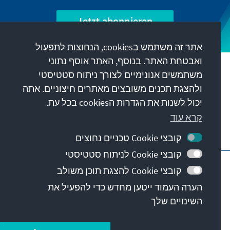
Jetzt abonnieren
אתר זה משתמש בcookies, הנחוצות לתפעול
ואבטחת האתר. בנוסף, האתר אוסף נתוני
המשימה שלנו
משתמשים אנונימיים לצורך ניתוח סטטיסטי
ולהצגת תכנים משובצים מאתרים חיצוניים. אתה
יכול לשנות את הגדרות הcookies בכל עת.
קשר
קרא עוד
הצעות נוספות מהקרן
קובצי Cookie טכניים נחוצים
קובצי Cookie לניתוח סטטיסטי
חותם
אבטחת מידע
תנאי שימוש
קובצי Cookie להצגת תוכן משולב
Barriere melden
Erklärung zur Barrierefreiheit
הערה העמוד ייטען מחדש כדי להפעיל את
מפת האתר
השינויים שלך
© Konrad-Adenauer-Stiftung e.V. 2026