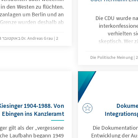
in den Westen zu flüchten.
nzanlagen um Berlin und an
Die CDU wurde na
 Grenze wurden deshalb ab
interkonfession
ef gestaffelten Sperrsystem
verhielten s
[…] || Dieser Infokasten ist
2 באוקטובר 2014
Dr. Andreas Grau
skeptisch. Wer z
ich in der Druckfassung der
Politikern i
Sonderausgabe enthalten!
gegenüber d
Die Politische Meinung
überwinden halfe
ausschli
Kiesinger 1904-1988. Von
Dokumen
Ebingen ins Kanzleramt
Integrations
ger gilt als der „vergessene
Die Dokumentation 
ische Laufbahn begann 1949
Entwicklung der A