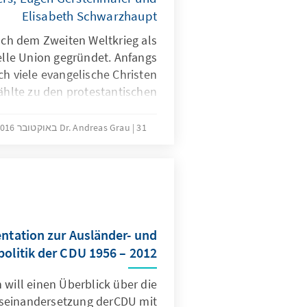
Elisabeth Schwarzhaupt
ch dem Zweiten Weltkrieg als
elle Union gegründet. Anfangs
ich viele evangelische Christen
ählte zu den protestantischen
n der Union, die die Vorbehalte
er neu gegründeten Partei zu
31 באוקטובר 2016
Dr. Andreas Grau
n? [...] || Dieses Biogramm ist
eßlich in der Druckfassung der
Sonderausgabe verfügbar.
tation zur Ausländer- und
politik der CDU 1956 – 2012
will einen Überblick über die
useinandersetzung derCDU mit