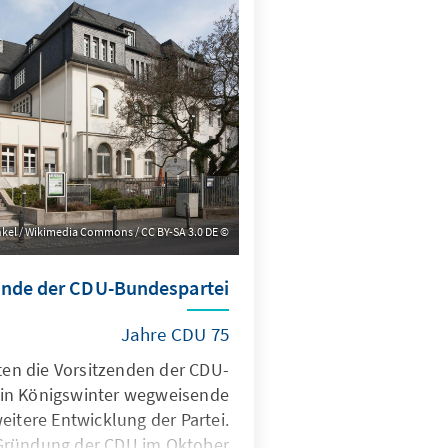
kel / Wikimedia Commons / CC BY-SA 3.0 DE
unde der CDU-Bundespartei
75 Jahre CDU
ten die Vorsitzenden der CDU-
in Königswinter wegweisende
eitere Entwicklung der Partei.
Gründung der CDU im Oktober