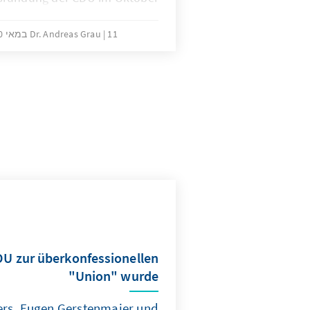
ellte die Zusammenkunft einen
wichtigen Schritt dar.
11 במאי 2020
Dr. Andreas Grau
DU zur überkonfessionellen
"Union" wurde
rs, Eugen Gerstenmaier und