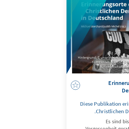
Hintergrund: © unsplash/romankraf
Fotos unten (v.l.n.r.) – ©
Bundesgeschäftsstel
Erinneru
De
Diese Publikation eri
Christlichen 
Es sind bi
Vergessenheit gera