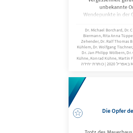
unbekannte Or
Wendepunkte in der G
Ausgehend von dem his
die einzelnen Erinner
Dr. Michael Borchard, Dr.
Biermann, Rita Anna Tüpper,
für die 
Zehender, Dr. Ralf Thomas B
Kühlem, Dr. Wolfgang Tischner,
Dr. Jan Philipp Wölbern, Dr. 
Kühne, Konrad Kühne, Martin Fa
M
כותרת יחידה
Die Opfer de
Trotz des Mauerbaus