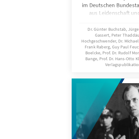
im Deutschen Bundestag
aus Leidenschaft un
Ansehen erwarb. Als Mi
Württemberg 
Dr. Günter Buchstab, Jürge
Gassert, Peter Thaddäu
Integration 
Hochgeschwender, Dr. Michael 
Bindestrich-
Frank Raberg, Guy Paul Feuc
anerkanntes Vermittlu
Boelcke, Prof. Dr. Rudolf Mor
ihn zum Kanzler der Gr
Bange, Prof. Dr. Hans-Otto 
Verlagspublikati
Der souveräne Repräs
hatte maßgeblichen Ante
Beziehungen zu Pa
Ostblockstaaten sow
Wirtschafts
(Notstandsgesetzgebun
Bu