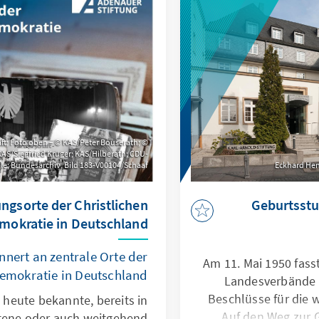
t; Foto oben – © KAS/Peter Bouserath;
 KAS/Siegfried Krüger; KAS/Hilberath; CDU-
le; Bundesarchiv, Bild 183-V00104/Schaaf
Eckhard Hen
ngsorte der Christlichen
Geburtsst
mokratie in Deutschland
nnert an zentrale Orte der
Am 11. Mai 1950 fass
Demokratie in Deutschland.
Landesverbände 
Beschlüsse für die w
s heute bekannte, bereits in
Auf den Weg zur 
tene oder auch weitgehend