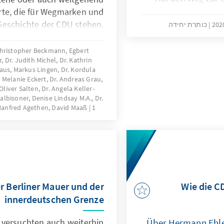
1950 in Goslar st
te, die für Wegmarken und
eschichte der CDU stehen.
כותרת יחידה
torischen Ereignis werden
ungsorte in ihrer Bedeutung
 Christopher Beckmann, Egbert
 Dr. Judith Michel, Dr. Kathrin
Parteigeschichte vorgestellt.
aus, Markus Lingen, Dr. Kordula
 Melanie Eckert, Dr. Andreas Grau,
Oliver Salten, Dr. Angela Keller-
lbisoner, Denise Lindsay M.A., Dr.
1 באפריל 2020
anfred Agethen, David Maaß
r Berliner Mauer und der
Wie die C
innerdeutschen Grenze
 versuchten auch weiterhin
Über Hermann Ehle