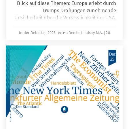
Blick auf diese Themen: Europa erlebt durch
Trumps Drohungen zunehmende
Unsicherheit über die Verlässlichkeit der USA,
ist jedoch aufgrund eigener politischer und
wirtschaftlicher Stärke nicht vollständig
28 בינואר 2026
Denise Lindsay M.A.
In der Debatte
machtlos. Demokratien geraten zusätzlich
unter Druck, da autoritäre Bewegungen und
extremistische Gruppen gesellschaftliche
Normen verschieben. Gleichzeitig verschärfen
sich antisemitische und antizionistische
Tendenzen in verschiedenen politischen
Milieus und führen zu einer bedrohlichen
Normalisierung im öffentlichen Diskurs.