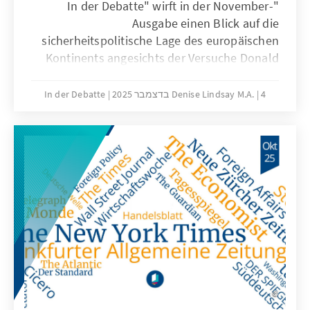
"In der Debatte" wirft in der November-
Ausgabe einen Blick auf die
sicherheitspolitische Lage des europäischen
Kontinents angesichts der Versuche Donald
Trumps, eine neue globale Ordnung zu
etablieren. Die politische Mitte zwischen
4 בדצמבר 2025
Denise Lindsay M.A.
In der Debatte
rechts und links und die daraus
erwachsenden Gefahren für die Demokratie
sowie der ansteigende Populismus sind
weitere Themen.