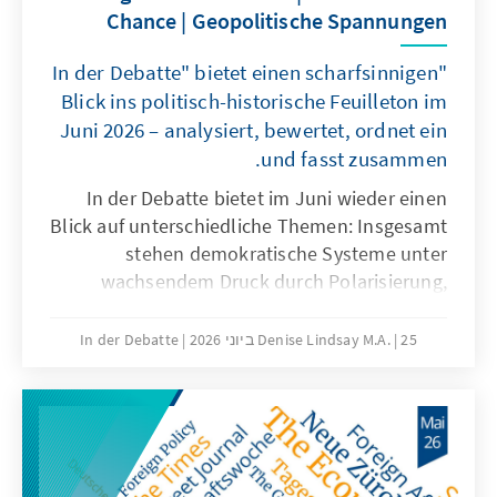
Chance | Geopolitische Spannungen
"In der Debatte" bietet einen scharfsinnigen
Blick ins politisch-historische Feuilleton im
Juni 2026 – analysiert, bewertet, ordnet ein
und fasst zusammen.
In der Debatte bietet im Juni wieder einen
Blick auf unterschiedliche Themen: Insgesamt
stehen demokratische Systeme unter
wachsendem Druck durch Polarisierung,
Extremismus und Propaganda, bleiben jedoch
stabilisierbar, wenn sie bewusst verteidigt
25 ביוני 2026
Denise Lindsay M.A.
In der Debatte
und weiterentwickelt werden. Papst Leo XIV.
versteht die Kirche als globalen Vermittler
und betont in seiner Auseinandersetzung mit
Künstlicher Intelligenz vor allem die Würde
des Menschen sowie einen