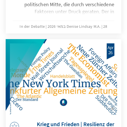
politischen Mitte, die durch verschiedene
Faktoren unter Druck geraten. Der in
westlichen Gesellschaften weiter
zunehmende Antisemitismus stellt ein tief
28 במאי 2026
Denise Lindsay M.A.
In der Debatte
verankertes und vielfältiges Problem dar, dem
Politik, Staat und Zivilgesellschaft gemeinsam
entgegentreten müssen. Die
Sicherheitsordnung Europas wird durch die
abnehmende Verlässlichkeit der USA und
deren strategische Neuausrichtung
grundlegend verändert, wodurch die NATO
unter Druck gerät.
Krieg und Frieden | Resilienz der