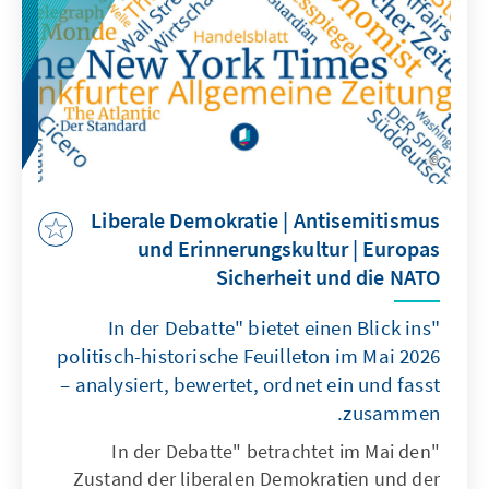
verantwortungsvollen, ethisch geleiteten
Umgang mit Technologie. Gleichzeitig zeigt
sich, dass KI tiefgreifende politische,
wirtschaftliche und gesellschaftliche Konflikte
auslöst, ihre Chancen jedoch durch aktive
Gestaltung genutzt werden können. Die
internationale Ordnung wird instabiler,
wodurch Europa angesichts einer
Liberale Demokratie | Antisemitismus
unberechenbaren USA mehr
und Erinnerungskultur | Europas
sicherheitspolitische Eigenständigkeit
Sicherheit und die NATO
entwickeln muss, ohne Bündnisse wie die
NATO dabei infrage zu stellen.
"In der Debatte" bietet einen Blick ins
politisch-historische Feuilleton im Mai 2026
– analysiert, bewertet, ordnet ein und fasst
zusammen.
"In der Debatte" betrachtet im Mai den
Zustand der liberalen Demokratien und der