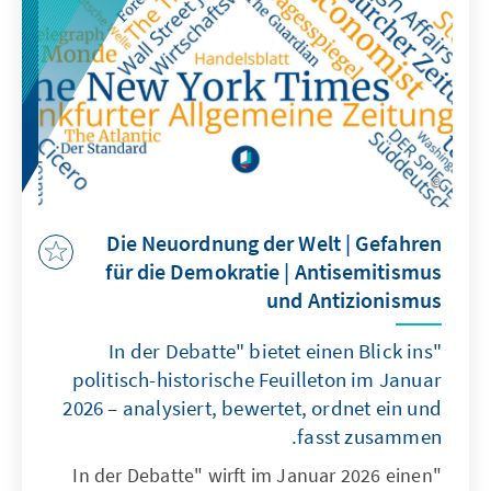
wachsender sicherheitspolitischer
Unsicherheit und der Erosion internationaler
Regeln vor erheblichen Herausforderungen,
die sogar eine neue Debatte über deutsche
Atomwaffen anstoßen. Handlungsfähig bleibt
der Kontinent nur, wenn er interne Blockaden
überwindet, technologische und
wirtschaftliche Modernisierung vorantreibt
und eine gemeinsame, glaubwürdige
Die Neuordnung der Welt | Gefahren
Sicherheitsarchitektur entwickelt.
für die Demokratie | Antisemitismus
und Antizionismus
"In der Debatte" bietet einen Blick ins
politisch-historische Feuilleton im Januar
2026 – analysiert, bewertet, ordnet ein und
fasst zusammen.
"In der Debatte" wirft im Januar 2026 einen