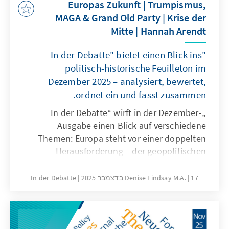
Europas Zukunft | Trumpismus,
MAGA & Grand Old Party | Krise der
Mitte | Hannah Arendt
"In der Debatte" bietet einen Blick ins
politisch-historische Feuilleton im
Dezember 2025 – analysiert, bewertet,
ordnet ein und fasst zusammen.
„In der Debatte“ wirft in der Dezember-
Ausgabe einen Blick auf verschiedene
Themen: Europa steht vor einer doppelten
Herausforderung – der geopolitischen
Marginalisierung und einer inneren
Polarisierung. Ohne strategische
17 בדצמבר 2025
Denise Lindsay M.A.
In der Debatte
Eigenständigkeit, neue Narrative und die
Rückbesinnung auf demokratische Werte
droht eine autoritäre Wende. Wie kann die
Zukunft der MAGA-Bewegung und der