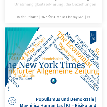
Unabhängigkeitserklärung, die Beziehungen
zwischen den USA und Europa sowie die
Herausforderungen, vor denen die
16 ביולי 2026
Denise Lindsay M.A.
In der Debatte
demokratische Gesellschaft steht.
Populismus und Demokratie |
Magnifica Humanitas | KI – Risiko und