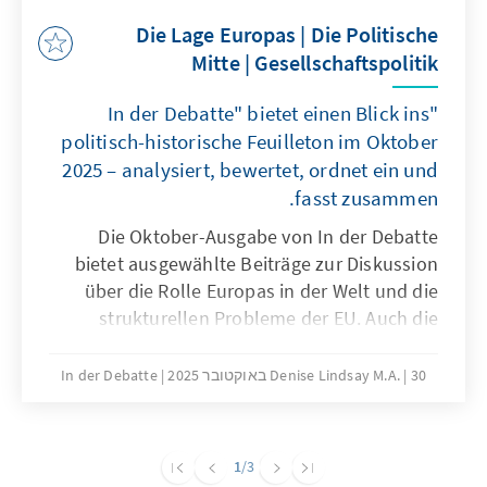
Die Lage Europas | Die Politische
Mitte | Gesellschaftspolitik
"In der Debatte" bietet einen Blick ins
politisch-historische Feuilleton im Oktober
2025 – analysiert, bewertet, ordnet ein und
fasst zusammen.
Die Oktober-Ausgabe von In der Debatte
bietet ausgewählte Beiträge zur Diskussion
über die Rolle Europas in der Welt und die
strukturellen Probleme der EU. Auch die
Frage der Wehrpflicht angesichts der
weltpolitischen Lage wird thematisiert. Die
30 באוקטובר 2025
Denise Lindsay M.A.
In der Debatte
Rolle der politischen Mitte und ihrer
Positionierung angesichts des Drucks von
rechts und links sowie die „Brandmauer“ sind
1
/3
ein weiteres Thema. Ein Blick gilt zudem