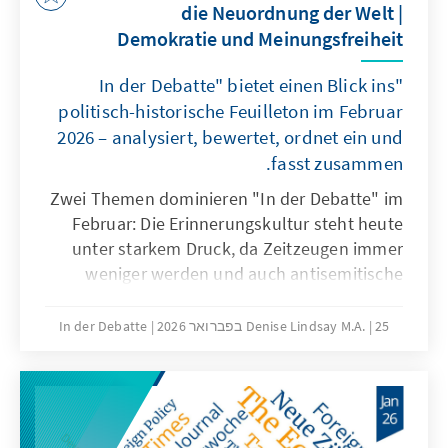
die Neuordnung der Welt |
Demokratie und Meinungsfreiheit
"In der Debatte" bietet einen Blick ins
politisch-historische Feuilleton im Februar
2026 – analysiert, bewertet, ordnet ein und
fasst zusammen.
Zwei Themen dominieren "In der Debatte" im
Februar: Die Erinnerungskultur steht heute
unter starkem Druck, da Zeitzeugen immer
weniger werden und auch antisemitische
Tendenzen weltweit wieder zunehmen. Um
dem wirksam zu begegnen, müssen neue
25 בפברואר 2026
Denise Lindsay M.A.
In der Debatte
Formen des Gedenkens entwickelt und
bloßes Erinnern in aktives gesellschaftliches
Engagement überführt werden. Europa steht
angesichts globaler Machtverschiebungen,