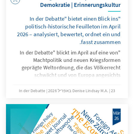
Demokratie | Erinnerungskultur
"In der Debatte" bietet einen Blick ins
politisch-historische Feuilleton im April
2026 – analysiert, bewertet, ordnet ein und
fasst zusammen.
"In der Debatte" blickt im April auf eine von
Machtpolitik und neuen Kriegsformen
geprägte Weltordnung, die das Völkerrecht
schwächt und von Europa angesichts
begrenzter multilateraler Verlässlichkeit und
amerikanischer Unberechenbarkeit größere
23 באפריל 2026
Denise Lindsay M.A.
In der Debatte
sicherheitspolitische Souveränität fordert. Die
liberalen Demokratien bewahren sich trotz
aller Krisen ihre Erneuerungsfähigkeit. Die
deutsche Erinnerungskultur ist ein
fortdauernder Prozess, der sich gegen