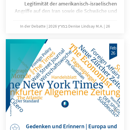
Legitimität der amerikanisch‑israelischen
Angriffe auf den Iran sowie die Schwäche und
Abhängigkeit der EU machen die
Notwendigkeit größerer europäischer
26 במרץ 2026
Denise Lindsay M.A.
In der Debatte
Handlungsfähigkeit, Eigenständigkeit und
vertiefter Kooperation deutlich. Demokratien
zerbrechen nicht plötzlich, sondern
unterliegen aufgrund vieler äußerer Faktoren
oft einem schleichenden Erosionsprozess. Die
wissenschaftliche Freiheit leidet zunehmend
unter politischen und gesellschaftlichen
Erwartungen, Universitäten aber bleiben
weiterhin unverzichtbar für die Demokratie.
Gedenken und Erinnern | Europa und