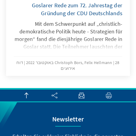
Goslarer Rede zum 72. Jahrestag der
Gründung der CDU Deutschlands
Mit dem Schwerpunkt auf „christlich-
demokratische Politik heute - Strategien für
morgen“ fand die diesjährige Goslarer Rede in
Goslar statt. Die Teilnehmer lauschten der
Hauptrednerin Prof. Dr. Barbara Zehnpfennig,
Professorin für Politische Theorie und
28 באוקטובר 2022
Christoph Bors, Felix Hellmann
דוח
אירועים
Ideengeschichte an der Universität Passau.
Newsletter