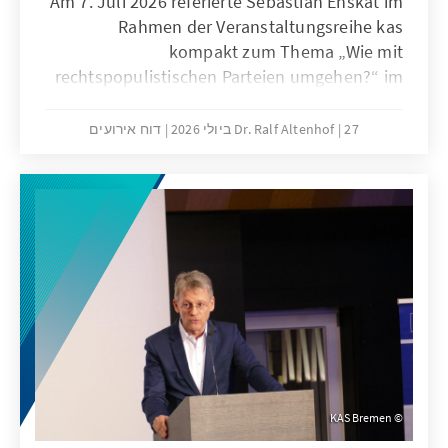
Am 7. Juli 2026 referierte Sebastian Enskat im
Rahmen der Veranstaltungsreihe kas
kompakt zum Thema „Wie mit
rechtspopulistischen Parteien umgehen?“ im
Radisson Blu in Bremen. Ralf Altenhof
begrüßte seinen KAS-Kollegen, der das Büro
27 ביולי 2026
Dr. Ralf Altenhof
דוח אירועים
in Wien leitet, sehr herzlich. Er betonte,
normalerweise sei der Hinweis, dass ein
Thema besonders aktuell sei, ein gutes
Zeichen. Angesichts des Erstarkens der in
Teilen rechtsextremistischen AfD könne man
das „in diesem Fall leider nicht sagen“.
KAS Bremen