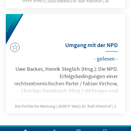
26 באוגוסט 2020
Dr. Ralf Altenhof
כותרת יחידה
Umgang mit der NPD
- gelesen -
Uwe Backes, Henrik Steglich (Hrsg.): Die NPD.
Erfolgsbedingungen einer
rechtsextremistischen Partei / Fabian Virchow,
Christian Dornbusch (Hrsg.): 88 Fragen und
Antworten zur NPD
1 באפריל 2009
Dr. Ralf Altenhof
Die Politische Meinung