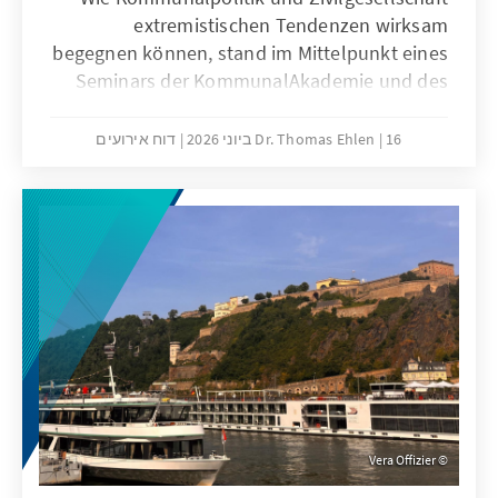
extremistischen Tendenzen wirksam
begegnen können, stand im Mittelpunkt eines
Seminars der KommunalAkademie und des
Politischen Bildungsforums Nordrhein-
Westfalen der Konrad-Adenauer-Stiftung in
16 ביוני 2026
Dr. Thomas Ehlen
דוח אירועים
Dieblich. Ehrenamtliche
Kommunalpolitikerinnen und -politiker
setzten sich zwei Tage lang mit
Erscheinungsformen, Strategien und
Gegenmaßnahmen auseinander.
Vera Offizier