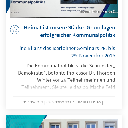
Thomas Ehlen / kas.de
Heimat ist unsere Stärke: Grundlagen
erfolgreicher Kommunalpolitik
Eine Bilanz des Iserlohner Seminars 28. bis
29. November 2025
„Die Kommunalpolitik ist die Schule der
Demokratie“, betonte Professor Dr. Thorben
Winter vor 26 Teilnehmerinnen und
Teilnehmern. Sie stelle das politische Feld
dar, in dem Nähe zum Bürger nicht nur ein
Schlagwort, sondern gelebte Realität sei.
1 בדצמבר 2025
Dr. Thomas Ehlen
דוח אירועים
Kommunalpolitiker könnten als Experten vor
Ort Probleme lösen und damit das Vertrauen
in die Politik stärken. Bürger fühlten sich für