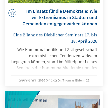
Im Einsatz für die Demokratie: Wie
wir Extremismus in Städten und
Gemeinden entgegenwirken können
Eine Bilanz des Dieblicher Seminars 17. bis
18. April 2026
Wie Kommunalpolitik und Zivilgesellschaft
extremistischen Tendenzen wirksam
begegnen können, stand im Mittelpunkt eines
Seminars der KommunalAkademie und des
Politischen Bildungsforums Rheinland-Pfalz
der Konrad-Adenauer-Stiftung in Dieblich.
22 באפריל 2026
Dr. Thomas Ehlen
דוח אירועים
Ehrenamtliche Kommunalpolitikerinnen und -
politiker setzten sich zwei Tage lang mit
Erscheinungsformen, Strategien und
Gegenmaßnahmen auseinander