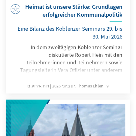
Heimat ist unsere Stärke: Grundlagen
erfolgreicher Kommunalpolitik
Eine Bilanz des Koblenzer Seminars 29. bis
30. Mai 2026
In dem zweitägigen Koblenzer Seminar
diskutierte Robert Hein mit den
Teilnehmerinnen und Teilnehmern sowie
Tagungsleiterin Vera Offizier unter anderem
über die Bedeutung und die Nutzung von
Geschäftsordnungen und sowie die
9 ביוני 2026
Dr. Thomas Ehlen
דוח אירועים
Grundlagen der Öffentlichkeitsarbeit:
Praxisnahe Einblicke für kommunale
Entscheidungsträger.